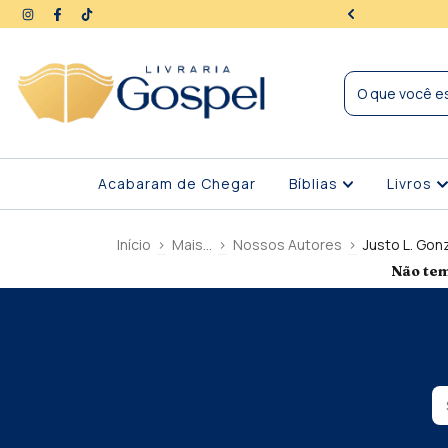
ra | Seus dados protegidos
Acabaram de Chegar
Bíblias
Livros
Início
>
Mais...
>
Nossos Autores
>
Justo L. Gon
Não tem