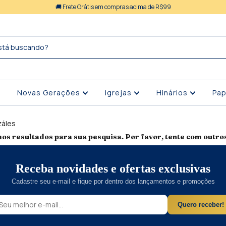
🚚 Frete Grátis em compras acima de R$99
Novas Gerações
Igrejas
Hinários
Pap
záles
os resultados para sua pesquisa. Por favor, tente com outros 
Receba novidades e ofertas exclusivas
Cadastre seu e-mail e fique por dentro dos lançamentos e promoções
Quero receber!