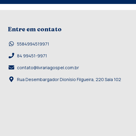
Entre em contato
5584994519971
84 99451-9971
contato@livrariagospel.com.br
Rua Desembargador Dionísio Filgueira, 220 Sala 102