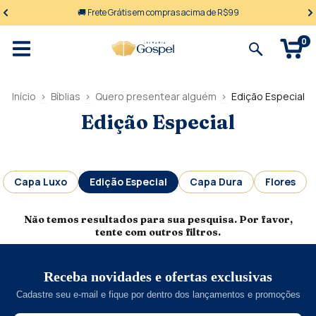
🚚 Frete Grátis em compras acima de R$99
0
Início
>
Bíblias
>
Quero presentear alguém
>
Edição Especial
Edição Especial
Capa Luxo
Edição Especial
Capa Dura
Flores
Não temos resultados para sua pesquisa. Por favor,
tente com outros filtros.
Receba novidades e ofertas exclusivas
Cadastre seu e-mail e fique por dentro dos lançamentos e promoções