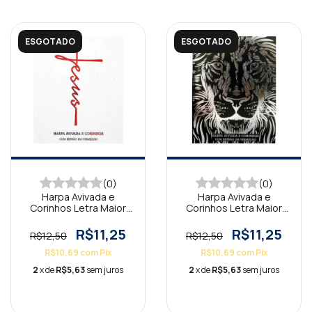
ESGOTADO
ESGOTADO
(0)
(0)
Harpa Avivada e
Harpa Avivada e
Corinhos Letra Maior
Corinhos Letra Maior
Jesus Branca
Leão Preta
R$11,25
R$11,25
R$12,50
R$12,50
R$10,69
com
Pix
R$10,69
com
Pix
2
x de
R$5,63
sem juros
2
x de
R$5,63
sem juros