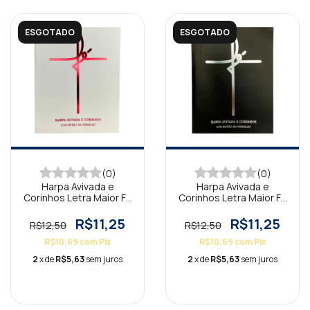
ESGOTADO
ESGOTADO
(0)
(0)
Harpa Avivada e
Harpa Avivada e
Corinhos Letra Maior Fé
Corinhos Letra Maior Fé
Branca
Preta
R$11,25
R$11,25
R$12,50
R$12,50
R$10,69
com
Pix
R$10,69
com
Pix
2
x de
R$5,63
sem juros
2
x de
R$5,63
sem juros