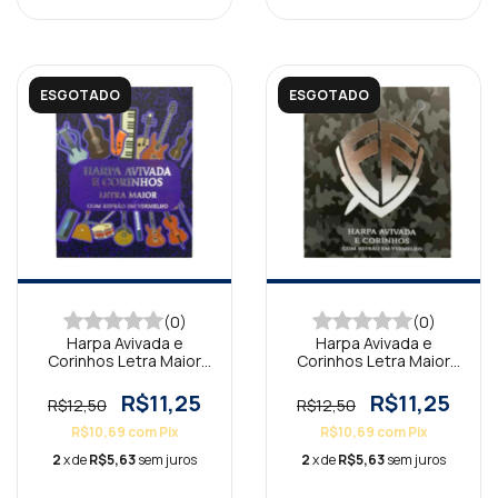
ESGOTADO
ESGOTADO
(0)
(0)
Harpa Avivada e
Harpa Avivada e
Corinhos Letra Maior
Corinhos Letra Maior
Notas Musicais
Escudo Camuflada
R$11,25
R$11,25
R$12,50
R$12,50
R$10,69
com
Pix
R$10,69
com
Pix
2
x de
R$5,63
sem juros
2
x de
R$5,63
sem juros