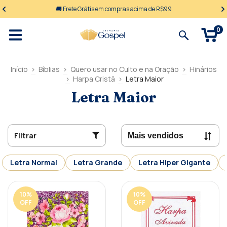
🚚 Frete Grátis em compras acima de R$99
0
Início
>
Bíblias
>
Quero usar no Culto e na Oração
>
Hinários
>
Harpa Cristã
>
Letra Maior
Letra Maior
Filtrar
Letra Normal
Letra Grande
Letra Hiper Gigante
10
%
10
%
OFF
OFF