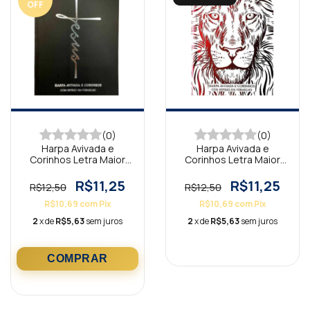
OFF
(0)
(0)
Harpa Avivada e
Harpa Avivada e
Corinhos Letra Maior
Corinhos Letra Maior
Jesus Preta
Leão Branca
R$11,25
R$11,25
R$12,50
R$12,50
R$10,69
com
Pix
R$10,69
com
Pix
2
x de
R$5,63
sem juros
2
x de
R$5,63
sem juros