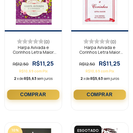
(0)
(0)
Harpa Avivada e
Harpa Avivada e
Corinhos Letra Maior
Corinhos Letra Maior
Floral Lilás
Tradicional Branca
R$11,25
R$11,25
R$12,50
R$12,50
R$10,69
com
Pix
R$10,69
com
Pix
2
x de
R$5,63
sem juros
2
x de
R$5,63
sem juros
10
%
ESGOTADO