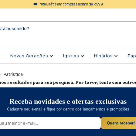
🚚 Frete Grátis em compras acima de R$99
Novas Gerações
Igrejas
Hinários
Pap
>
Patrística
os resultados para sua pesquisa. Por favor, tente com outros 
Receba novidades e ofertas exclusivas
Cadastre seu e-mail e fique por dentro dos lançamentos e promoções
Quero receber!