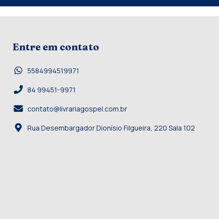
Entre em contato
5584994519971
84 99451-9971
contato@livrariagospel.com.br
Rua Desembargador Dionísio Filgueira, 220 Sala 102