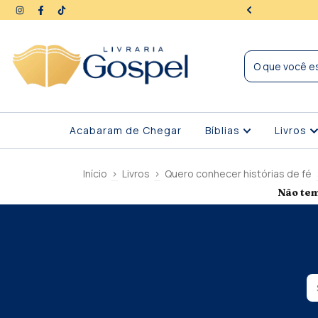
ra | Seus dados protegidos
Acabaram de Chegar
Bíblias
Livros
Início
>
Livros
>
Quero conhecer histórias de fé
Não tem