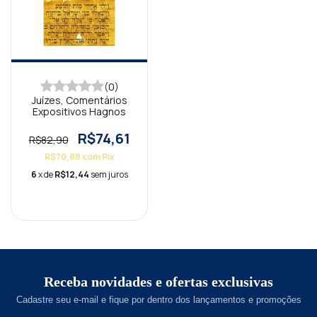
(0)
Juízes, Comentários
Expositivos Hagnos
R$74,61
R$82,90
R$70,88
com
Pix
6
x de
R$12,44
sem juros
Receba novidades e ofertas exclusivas
Cadastre seu e-mail e fique por dentro dos lançamentos e promoções