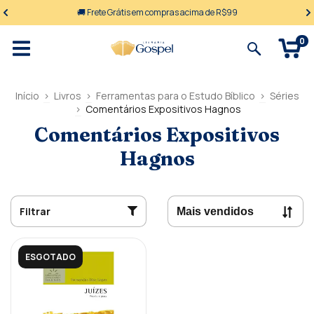
🚚 Frete Grátis em compras acima de R$99
0
Início
>
Livros
>
Ferramentas para o Estudo Bíblico
>
Séries
>
Comentários Expositivos Hagnos
Comentários Expositivos
Hagnos
Filtrar
ESGOTADO