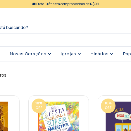
🚚 Frete Grátis em compras acima de R$99
Novas Gerações
Igrejas
Hinários
Pap
vros
10
%
10
%
OFF
OFF