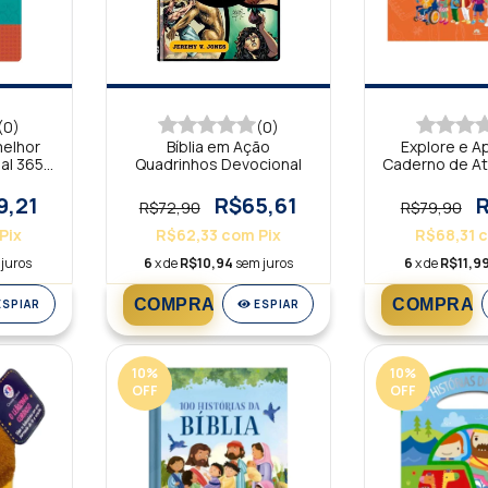
(0)
(0)
melhor
Bíblia em Ação
Explore e A
al 365
Quadrinhos Devocional
Caderno de At
Super
9,21
R$65,61
R
R$72,90
R$79,90
Pix
R$62,33
com
Pix
R$68,31
juros
6
x de
R$10,94
sem juros
6
x de
R$11,9
ESPIAR
ESPIAR
10
%
10
%
OFF
OFF