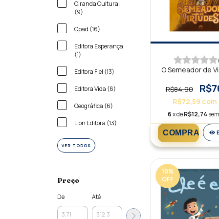
Ciranda Cultural
(9)
Cpad (16)
Editora Esperança
(1)
O Semeador de Vi
Editora Fiel (13)
R$7
R$84,90
Editora Vida (8)
R$72,59
com
Geográfica (6)
6
x de
R$12,74
sem
Lion Editora (13)
VER TODOS
10
%
OFF
Preço
De
Até