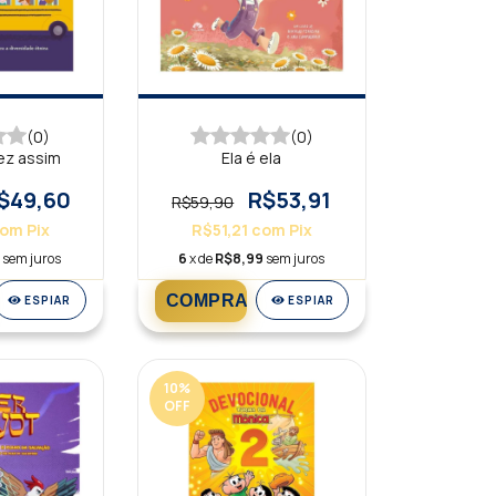
(0)
(0)
ez assim
Ela é ela
$49,60
R$53,91
R$59,90
com
Pix
R$51,21
com
Pix
7
sem juros
6
x de
R$8,99
sem juros
ESPIAR
ESPIAR
10
%
OFF