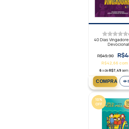
40 Dias Vingadores
Devocional
R$4
R$49,90
R$42,66
com
6
x de
R$7,49
sem 
10
%
OFF