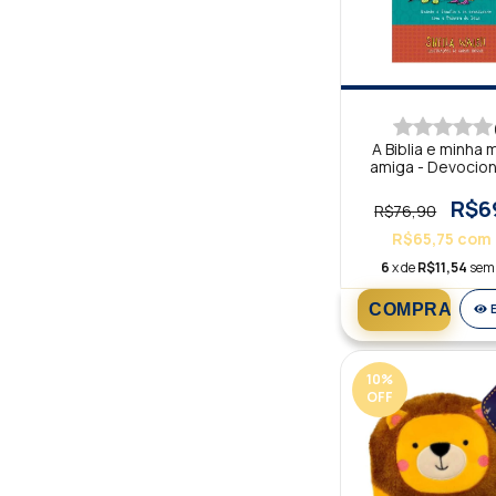
A Biblia e minha 
amiga - Devocion
dias
R$6
R$76,90
R$65,75
com
6
x de
R$11,54
sem 
10
%
OFF