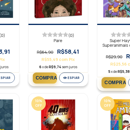
(0)
(0)
Pare
Super Hay
Superanimais d
Plano da Sa
3,91
R$58,41
R$64,90
Edição Bi
R
R$29,90
Pix
R$55,49
com
Pix
R$25,56
juros
6
x de
R$9,74
sem juros
5
x de
R$5,38
ESPIAR
ESPIAR
10
%
10
%
OFF
OFF