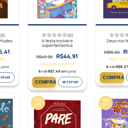
(0)
(0)
rtudes
A festa incrível e
Deus nos f
superfantástica
6,41
R
R$55,00
R$44,91
R$49,90
Pix
R$47,12
R$42,66
com
Pix
 juros
6
x de
R$8,2
6
x de
R$7,49
sem juros
ESPIAR
ESPIAR
10
%
10
%
OFF
OFF