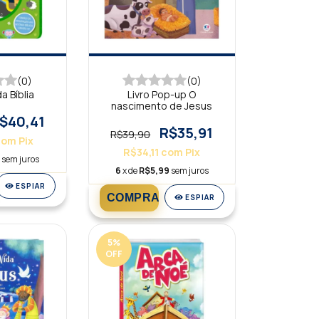
(0)
(0)
a Bíblia
Livro Pop-up O
nascimento de Jesus
$40,41
R$35,91
R$39,90
com
Pix
R$34,11
com
Pix
4
sem juros
6
x de
R$5,99
sem juros
ESPIAR
ESPIAR
5
%
OFF