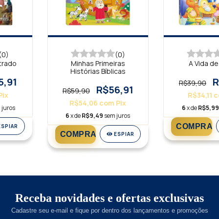
(0)
(0)
strado
Minhas Primeiras
A Vida d
Histórias Bíblicas
5,91
R
R$39,90
R$56,91
R$59,90
Pix
R$34,11
c
R$54,06
com
Pix
 juros
6
x de
R$5,9
6
x de
R$9,49
sem juros
ESPIAR
ESPIAR
Receba novidades e ofertas exclusivas
Cadastre seu e-mail e fique por dentro dos lançamentos e promoções