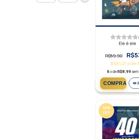
Ele é ele
R$5
R$59,90
R$51,21
com
6
x de
R$8,99
sem 
10
%
OFF