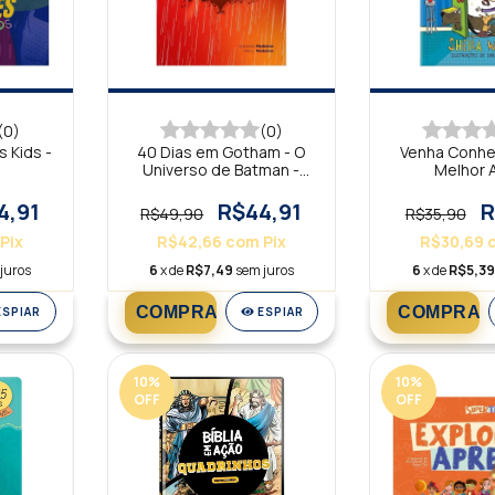
(0)
(0)
 Kids -
40 Dias em Gotham - O
Venha Conhe
Universo de Batman -
Melhor 
Devocional
4,91
R$44,91
R
R$49,90
R$35,90
Pix
R$42,66
com
Pix
R$30,69
juros
6
x de
R$7,49
sem juros
6
x de
R$5,39
ESPIAR
ESPIAR
10
%
10
%
OFF
OFF