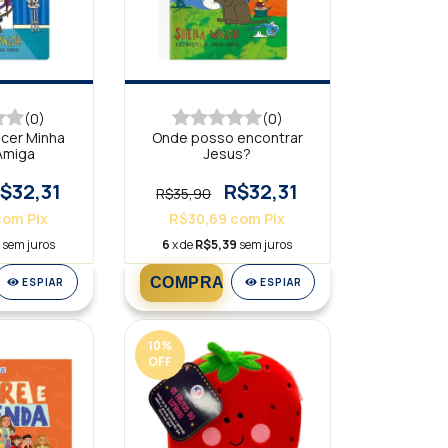
(0)
(0)
cer Minha
Onde posso encontrar
Amiga
Jesus?
$32,31
R$32,31
R$35,90
com
Pix
R$30,69
com
Pix
sem juros
6
x de
R$5,39
sem juros
ESPIAR
ESPIAR
10
%
OFF