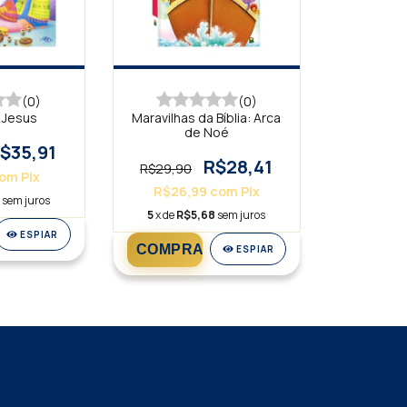
(0)
(0)
e Jesus
Maravilhas da Bíblia: Arca
de Noé
$35,91
R$28,41
R$29,90
om
Pix
R$26,99
com
Pix
9
sem juros
5
x de
R$5,68
sem juros
ESPIAR
ESPIAR