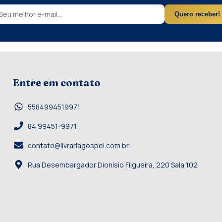
Quero receber!
Entre em contato
5584994519971
84 99451-9971
contato@livrariagospel.com.br
Rua Desembargador Dionísio Filgueira, 220 Sala 102