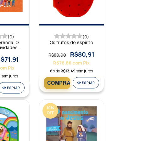
(0)
(0)
prenda: O
Os frutos do espírito
ividades da
 Tia
R$80,91
R$89,90
$71,91
R$76,86
com
Pix
com
Pix
6
x de
R$13,49
sem juros
9
sem juros
ESPIAR
ESPIAR
10
%
OFF