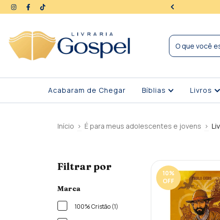
ra | Seus dados protegidos
Acabaram de Chegar
Bíblias
Livros
Início
>
É para meus adolescentes e jovens
>
Li
Filtrar por
10
%
OFF
Marca
100% Cristão (1)