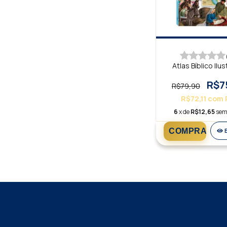
Atlas Bíblico Ilu
R$7
R$79,90
R$72,11
com
6
x de
R$12,65
sem