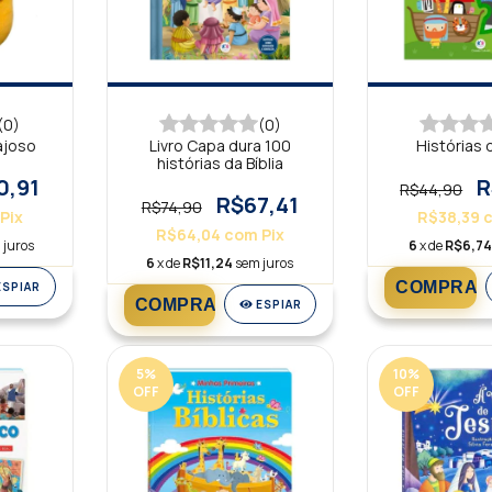
(0)
(0)
ajoso
Livro Capa dura 100
Histórias d
histórias da Bíblia
0,91
R
R$44,90
R$67,41
R$74,90
Pix
R$38,39
R$64,04
com
Pix
 juros
6
x de
R$6,7
6
x de
R$11,24
sem juros
ESPIAR
ESPIAR
5
%
10
%
OFF
OFF