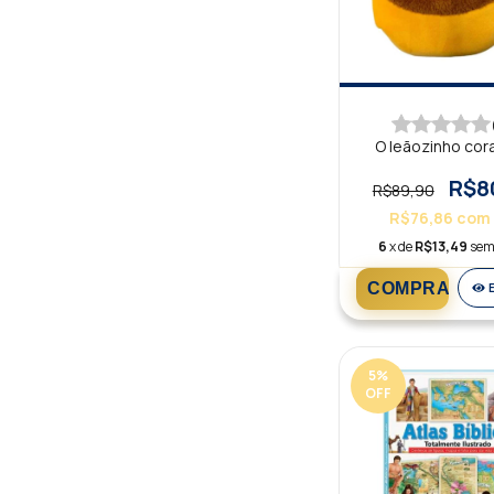
O leãozinho cor
R$8
R$89,90
R$76,86
com
6
x de
R$13,49
sem
5
%
OFF