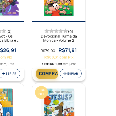
(0)
(0)
yot - Os
Devocional Turma da
a Bíblia e o
Mônica - Volume 2
lvação -
língue
$26,91
R$71,91
R$79,90
com
Pix
R$68,31
com
Pix
sem juros
6
x de
R$11,99
sem juros
ESPIAR
ESPIAR
10
%
OFF