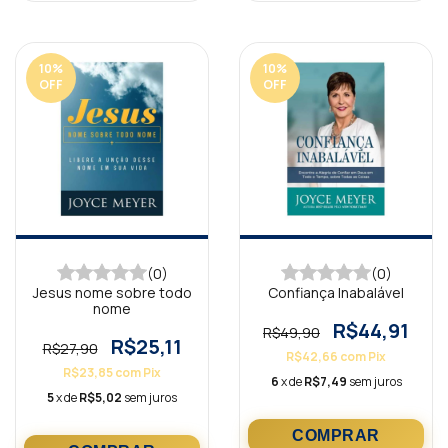
10
%
10
%
OFF
OFF
(0)
(0)
Jesus nome sobre todo
Confiança Inabalável
nome
R$44,91
R$49,90
R$25,11
R$27,90
R$42,66
com
Pix
R$23,85
com
Pix
6
x de
R$7,49
sem juros
5
x de
R$5,02
sem juros