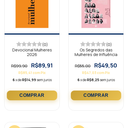
(0)
(0)
Devocional Mulheres
Os Segredos das
2026
Mulheres de Influência
R$89,91
R$49,50
R$99,90
R$55,00
R$85,41
com
Pix
R$47,03
com
Pix
6
x de
R$14,99
sem juros
6
x de
R$8,25
sem juros