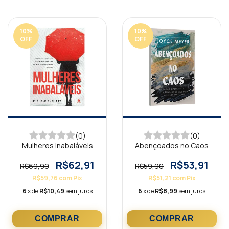
10
%
10
%
OFF
OFF
(0)
(0)
Mulheres Inabaláveis
Abençoados no Caos
R$62,91
R$53,91
R$69,90
R$59,90
R$59,76
com
Pix
R$51,21
com
Pix
6
x de
R$10,49
sem juros
6
x de
R$8,99
sem juros