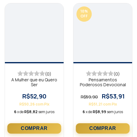
10
%
OFF
(0)
(0)
A Mulher que eu Quero
Pensamentos
Ser
Poderosos Devocional
R$52,90
R$53,91
R$59,90
R$50,26
com
Pix
R$51,21
com
Pix
6
x de
R$8,82
sem juros
6
x de
R$8,99
sem juros