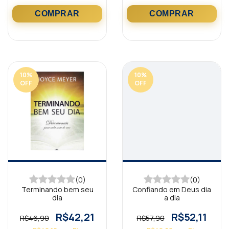
10
%
10
%
OFF
OFF
(0)
(0)
Terminando bem seu
Confiando em Deus dia
dia
a dia
R$42,21
R$52,11
R$46,90
R$57,90