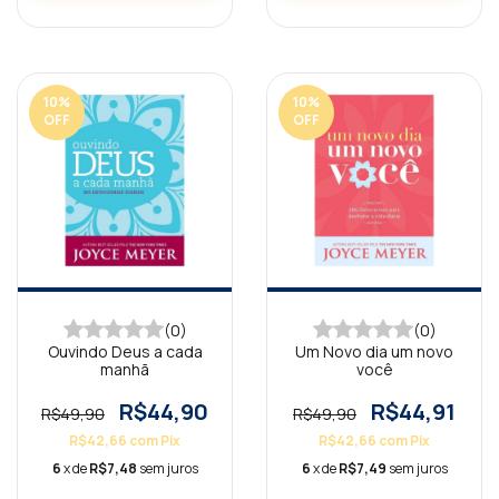
10
%
10
%
OFF
OFF
(0)
(0)
Ouvindo Deus a cada
Um Novo dia um novo
manhã
você
R$44,90
R$44,91
R$49,90
R$49,90
R$42,66
com
Pix
R$42,66
com
Pix
6
x de
R$7,48
sem juros
6
x de
R$7,49
sem juros