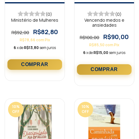
(0)
(0)
Ministério de Mulheres
Vencendo medos e
ansiedades
R$82,80
R$92,00
R$90,00
R$100,00
R$78,66
com
Pix
R$85,50
com
Pix
6
x de
R$13,80
sem juros
6
x de
R$15,00
sem juros
10
%
10
%
OFF
OFF