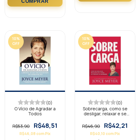
10
%
10
%
OFF
OFF
(0)
(0)
O Vício de Agradar a
Sobrecarga, como se
Todos
desligar, relaxar e se
livrar
R$48,51
R$42,21
R$53,90
R$46,90
R$46,08
com
Pix
R$40,10
com
Pix