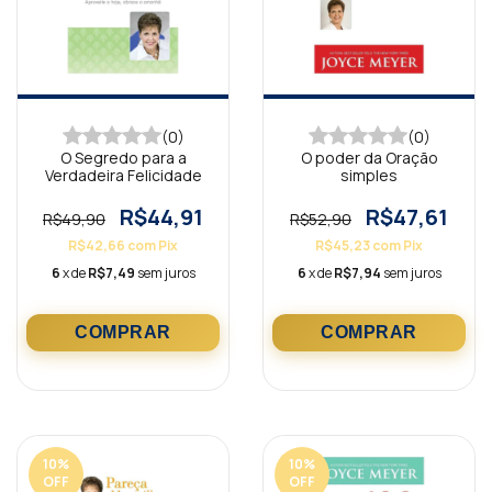
(0)
(0)
O Segredo para a
O poder da Oração
Verdadeira Felicidade
simples
R$44,91
R$47,61
R$49,90
R$52,90
R$42,66
com
Pix
R$45,23
com
Pix
6
x de
R$7,49
sem juros
6
x de
R$7,94
sem juros
10
%
10
%
OFF
OFF