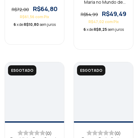
Maria no Mundo de
Marta
R$64,80
R$72,00
R$49,49
R$54,99
R$61,56
com
Pix
R$47,02
com
Pix
6
x de
R$10,80
sem juros
6
x de
R$8,25
sem juros
ESGOTADO
ESGOTADO
(0)
(0)