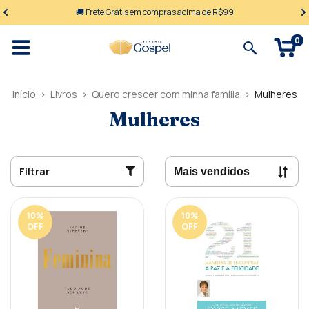
🚚 Frete Grátis em compras acima de R$99
0
Início
>
Livros
>
Quero crescer com minha família
>
Mulheres
Mulheres
Filtrar
10
%
10
%
OFF
OFF