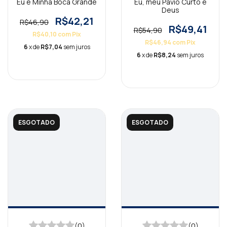
Eu e Minha Boca Grande
Eu, meu Pavio Curto e
Deus
R$42,21
R$46,90
R$49,41
R$54,90
R$40,10
com
Pix
R$46,94
com
Pix
6
x de
R$7,04
sem juros
6
x de
R$8,24
sem juros
ESGOTADO
ESGOTADO
(0)
(0)