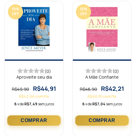
10
%
10
%
OFF
OFF
(0)
(0)
Aproveite seu dia
A Mãe Confiante
R$44,91
R$42,21
R$49,90
R$46,90
R$42,66
com
Pix
R$40,10
com
Pix
6
x de
R$7,49
sem juros
6
x de
R$7,04
sem juros