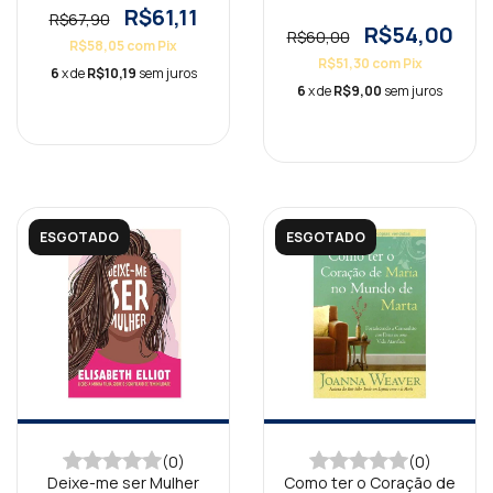
R$61,11
R$67,90
R$54,00
R$60,00
R$58,05
com
Pix
R$51,30
com
Pix
6
x de
R$10,19
sem juros
6
x de
R$9,00
sem juros
ESGOTADO
ESGOTADO
(0)
(0)
Deixe-me ser Mulher
Como ter o Coração de