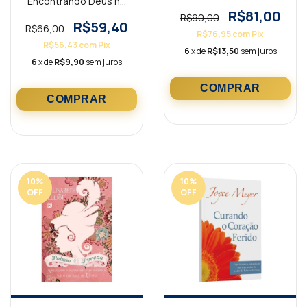
Encontrando Deus no
deserto
R$81,00
R$90,00
R$59,40
R$66,00
R$76,95
com
Pix
R$56,43
com
Pix
6
x de
R$13,50
sem juros
6
x de
R$9,90
sem juros
10
%
10
%
OFF
OFF