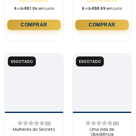
R$40,10
com
Pix
R$49,50
com
Pix
6
x de
R$7,04
sem juros
6
x de
R$8,69
sem juros
ESGOTADO
ESGOTADO
(0)
(0)
Mulheres do Secreto
Uma Vida de
Obediência