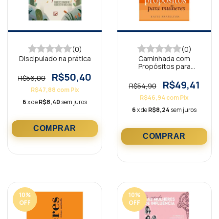
(0)
(0)
Discipulado na prática
Caminhada com
Propósitos para
Mulheres
R$50,40
R$56,00
R$49,41
R$54,90
R$47,88
com
Pix
R$46,94
com
Pix
6
x de
R$8,40
sem juros
6
x de
R$8,24
sem juros
10
%
10
%
OFF
OFF