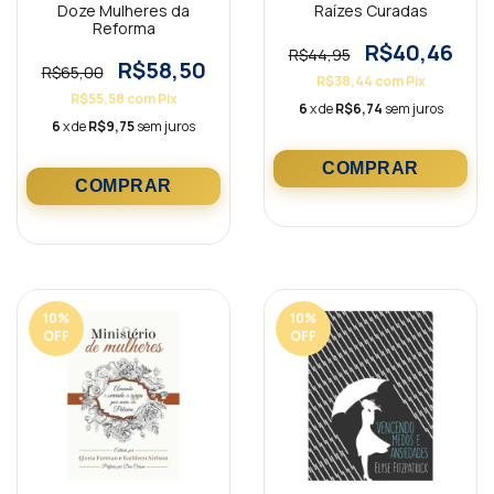
Doze Mulheres da
Raízes Curadas
Reforma
R$40,46
R$44,95
R$58,50
R$65,00
R$38,44
com
Pix
R$55,58
com
Pix
6
x de
R$6,74
sem juros
6
x de
R$9,75
sem juros
10
%
10
%
OFF
OFF