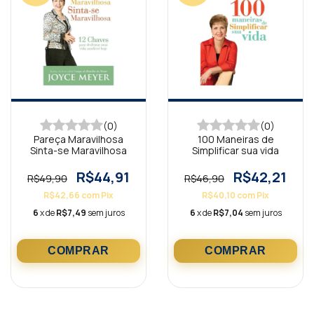
(0)
(0)
Pareça Maravilhosa
100 Maneiras de
Sinta-se Maravilhosa
Simplificar sua vida
R$44,91
R$42,21
R$49,90
R$46,90
R$42,66
com
Pix
R$40,10
com
Pix
6
x de
R$7,49
sem juros
6
x de
R$7,04
sem juros