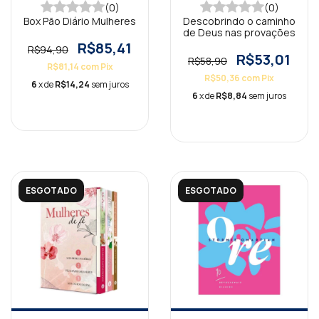
(0)
(0)
Box Pão Diário Mulheres
Descobrindo o caminho
de Deus nas provações
R$85,41
R$94,90
R$53,01
R$58,90
R$81,14
com
Pix
R$50,36
com
Pix
6
x de
R$14,24
sem juros
6
x de
R$8,84
sem juros
ESGOTADO
ESGOTADO