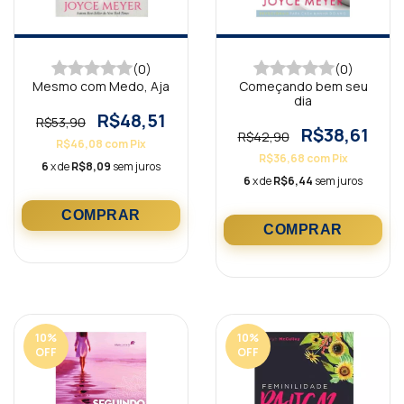
(0)
(0)
Mesmo com Medo, Aja
Começando bem seu
dia
R$48,51
R$53,90
R$38,61
R$42,90
R$46,08
com
Pix
R$36,68
com
Pix
6
x de
R$8,09
sem juros
6
x de
R$6,44
sem juros
10
%
10
%
OFF
OFF