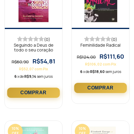
(0)
(0)
Seguindo a Deus de
Feminilidade Radical
todo o seu coração
R$111,60
R$124,00
R$54,81
R$60,90
R$106,02
com
Pix
R$52,07
com
Pix
6
x de
R$18,60
sem juros
6
x de
R$9,14
sem juros
10
%
10
%
OFF
OFF