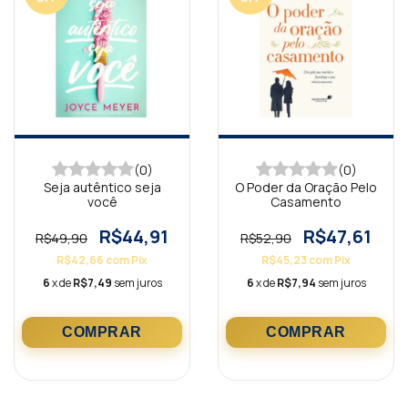
(0)
(0)
Seja autêntico seja
O Poder da Oração Pelo
você
Casamento
R$44,91
R$47,61
R$49,90
R$52,90
R$42,66
com
Pix
R$45,23
com
Pix
6
x de
R$7,49
sem juros
6
x de
R$7,94
sem juros