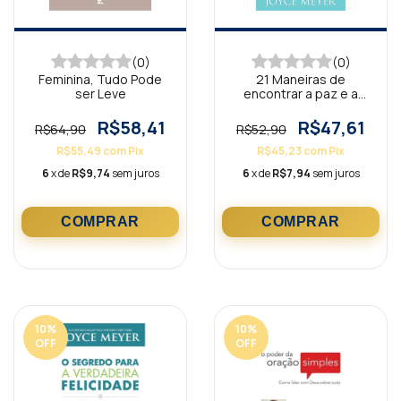
(0)
(0)
Feminina, Tudo Pode
21 Maneiras de
ser Leve
encontrar a paz e a
felicidade
R$58,41
R$47,61
R$64,90
R$52,90
R$55,49
com
Pix
R$45,23
com
Pix
6
x de
R$9,74
sem juros
6
x de
R$7,94
sem juros
10
%
10
%
OFF
OFF