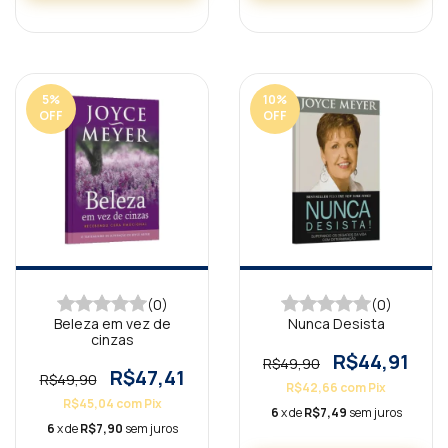
5
%
10
%
OFF
OFF
(0)
(0)
Beleza em vez de
Nunca Desista
cinzas
R$44,91
R$49,90
R$47,41
R$49,90
R$42,66
com
Pix
R$45,04
com
Pix
6
x de
R$7,49
sem juros
6
x de
R$7,90
sem juros