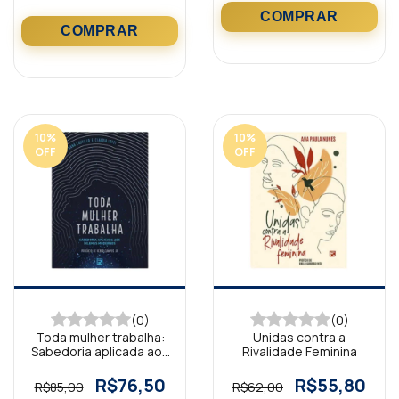
10
%
10
%
OFF
OFF
(0)
(0)
Toda mulher trabalha:
Unidas contra a
Sabedoria aplicada aos
Rivalidade Feminina
dilemas
R$76,50
R$55,80
R$85,00
R$62,00