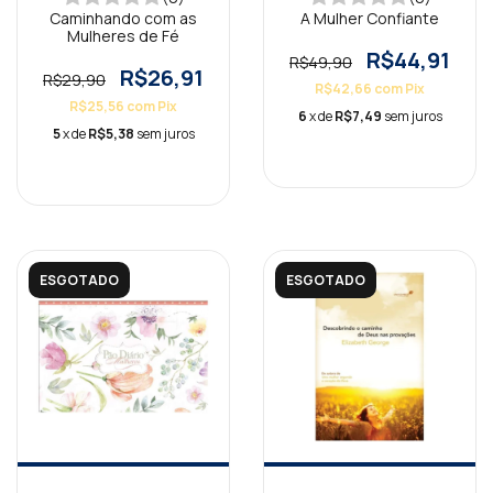
Caminhando com as
A Mulher Confiante
Mulheres de Fé
R$44,91
R$49,90
R$26,91
R$29,90
R$42,66
com
Pix
R$25,56
com
Pix
6
x de
R$7,49
sem juros
5
x de
R$5,38
sem juros
ESGOTADO
ESGOTADO