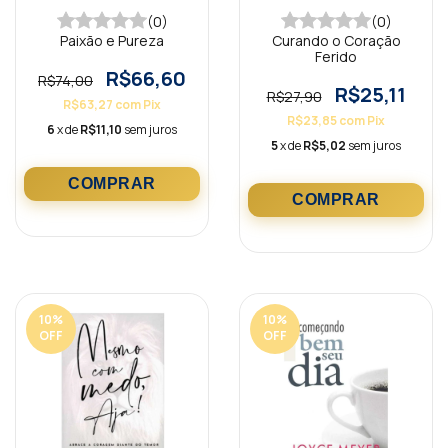
(0)
(0)
Paixão e Pureza
Curando o Coração
Ferido
R$66,60
R$74,00
R$25,11
R$27,90
R$63,27
com
Pix
R$23,85
com
Pix
6
x de
R$11,10
sem juros
5
x de
R$5,02
sem juros
10
%
10
%
OFF
OFF