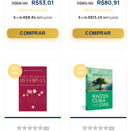
R$53,01
R$80,91
R$58,90
R$89,90
R$50,36
com
Pix
R$76,86
com
Pix
6
x de
R$8,84
sem juros
6
x de
R$13,49
sem juros
10
%
10
%
OFF
OFF
(0)
(0)