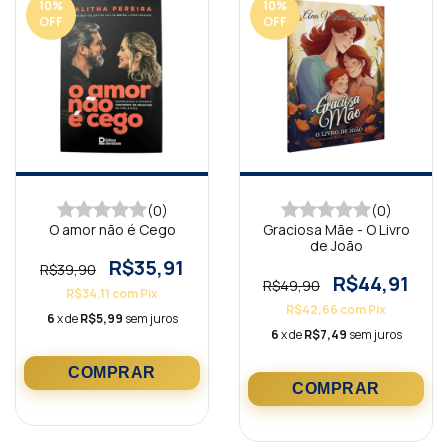
10
%
10
%
OFF
OFF
(0)
(0)
O amor não é Cego
Graciosa Mãe - O Livro
de João
R$35,91
R$39,90
R$44,91
R$49,90
R$34,11
com
Pix
R$42,66
com
Pix
6
x de
R$5,99
sem juros
6
x de
R$7,49
sem juros