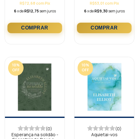
R$72,68
com
Pix
R$53,01
com
Pix
6
x de
R$12,75
sem juros
6
x de
R$9,30
sem juros
10
%
10
%
OFF
OFF
(0)
(0)
Esperança na solidão -
Aquietai-vos