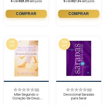
6
x de
R$8,09
sem juros
6
x de
R$7,04
sem juros
10
%
10
%
OFF
OFF
(0)
(0)
Mãe Segundo o
Devocional Saradas
Coração de Deus.
para Sarar
Elizabeth George