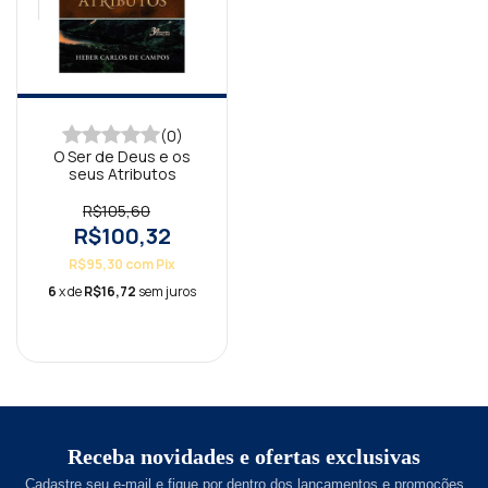
(0)
O Ser de Deus e os
seus Atributos
R$105,60
R$100,32
R$95,30
com
Pix
6
x de
R$16,72
sem juros
Receba novidades e ofertas exclusivas
Cadastre seu e-mail e fique por dentro dos lançamentos e promoções