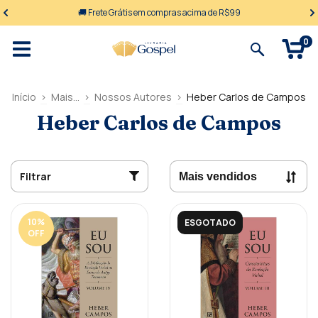
🚚 Frete Grátis em compras acima de R$99
0
Início
>
Mais...
>
Nossos Autores
>
Heber Carlos de Campos
Heber Carlos de Campos
Filtrar
10
%
ESGOTADO
OFF