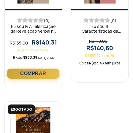
(0)
(0)
Eu sou IV A Falsificação
Eu sou III
da Revelação Verbal no
Características da
Ensino do AT
Revelação Verbal
R$140,31
R$148,00
R$155,90
R$140,60
R$133,29
com
Pix
R$133,57
com
Pix
6
x de
R$23,39
sem juros
6
x de
R$23,43
sem juros
ESGOTADO