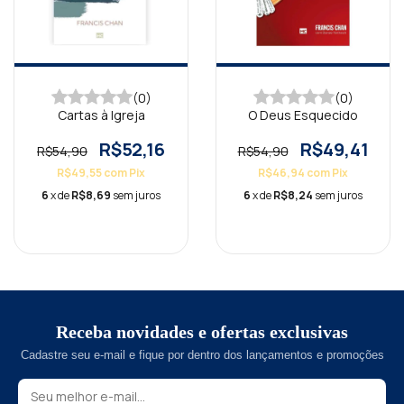
(0)
(0)
Cartas à Igreja
O Deus Esquecido
R$52,16
R$49,41
R$54,90
R$54,90
R$49,55
com
Pix
R$46,94
com
Pix
6
x de
R$8,69
sem juros
6
x de
R$8,24
sem juros
Receba novidades e ofertas exclusivas
Cadastre seu e-mail e fique por dentro dos lançamentos e promoções