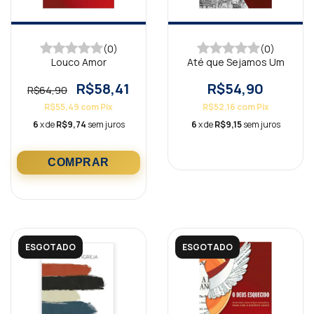
(0)
(0)
Louco Amor
Até que Sejamos Um
R$58,41
R$54,90
R$64,90
R$55,49
com
Pix
R$52,16
com
Pix
6
x de
R$9,74
sem juros
6
x de
R$9,15
sem juros
ESGOTADO
ESGOTADO