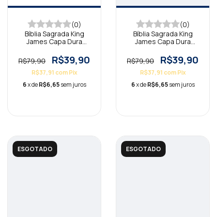
(0)
(0)
Bíblia Sagrada King
Bíblia Sagrada King
James Capa Dura
James Capa Dura
Compacta Libertador
Compacta Renovar KJA
KJA
R$39,90
R$39,90
R$79,90
R$79,90
R$37,91
com
Pix
R$37,91
com
Pix
6
x de
R$6,65
sem juros
6
x de
R$6,65
sem juros
ESGOTADO
ESGOTADO