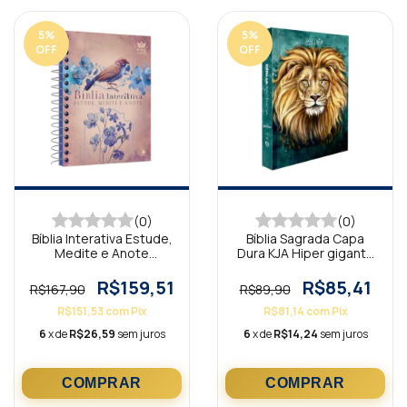
5
%
5
%
OFF
OFF
(0)
(0)
Bíblia Interativa Estude,
Bíblia Sagrada Capa
Medite e Anote
Dura KJA Hiper gigante
Paciência KJA
Leão Aslam
R$159,51
R$85,41
R$167,90
R$89,90
R$151,53
com
Pix
R$81,14
com
Pix
6
x de
R$26,59
sem juros
6
x de
R$14,24
sem juros