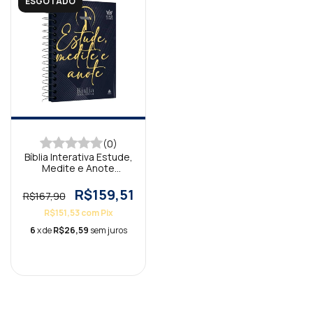
ESGOTADO
(0)
Bíblia Interativa Estude,
Medite e Anote
Tradição KJA
R$159,51
R$167,90
R$151,53
com
Pix
6
x de
R$26,59
sem juros