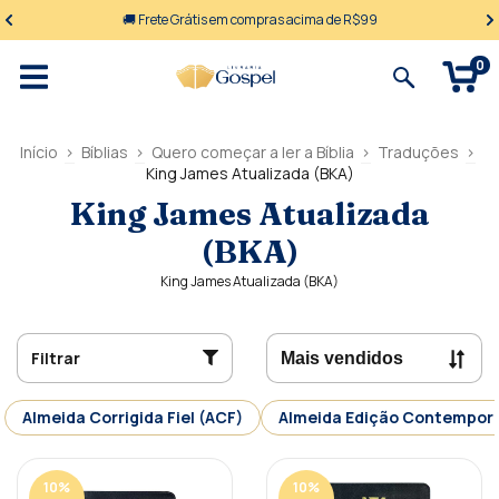
🚚 Frete Grátis em compras acima de R$99
0
Início
>
Bíblias
>
Quero começar a ler a Bíblia
>
Traduções
>
King James Atualizada (BKA)
King James Atualizada
(BKA)
King James Atualizada (BKA)
Filtrar
Almeida Corrigida Fiel (ACF)
Almeida Edição Contempor
10
%
10
%