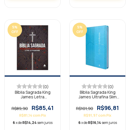
5
%
5
%
OFF
OFF
(0)
(0)
Bíblia Sagrada King
Bíblia Sagrada King
James Letra
James Ultrafina Slim
Extragrande Verdade
Turquesa
R$85,41
R$96,81
R$89,90
R$101,90
R$81,14
com
Pix
R$91,97
com
Pix
6
x de
R$14,24
sem juros
6
x de
R$16,14
sem juros