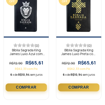
OFF
OFF
(0)
(0)
Bíblia Sagrada King
Bíblia Sagrada King
James Luxo Azul com
James Luxo Preta com
zíper BKA
zíper BKA
R$65,61
R$65,61
R$72,90
R$72,90
R$62,33
com
Pix
R$62,33
com
Pix
6
x de
R$10,94
sem juros
6
x de
R$10,94
sem juros