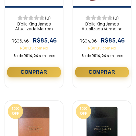
(0)
(0)
Bíblia King James
Bíblia King James
Atualizada Marrom
Atualizada Vermelho
R$85,46
R$85,46
R$96,46
R$94,96
R$81,19
com
Pix
R$81,19
com
Pix
6
x de
R$14,24
sem juros
6
x de
R$14,24
sem juros
10
%
10
%
OFF
OFF