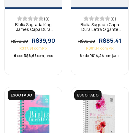
(0)
(0)
Bíblia Sagrada King
Bíblia Sagrada Capa
James Capa Dura
Dura Letra Gigante
Compacta Alegria KJA
Inverno KJA
R$39,90
R$85,41
R$79,90
R$89,90
R$37,91
com
Pix
R$81,14
com
Pix
6
x de
R$6,65
sem juros
6
x de
R$14,24
sem juros
ESGOTADO
ESGOTADO