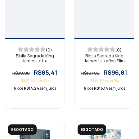
(0)
(0)
Bíblia Sagrada King
Bíblia Sagrada King
James Letra
James Ultrafina Slim
Extragrande Vida
Azul
R$85,41
R$96,81
R$89,90
R$101,90
R$81,14
com
Pix
R$91,97
com
Pix
6
x de
R$14,24
sem juros
6
x de
R$16,14
sem juros
ESGOTADO
ESGOTADO