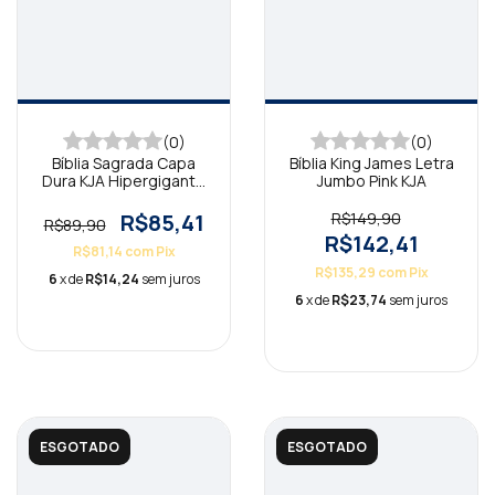
(0)
(0)
Bíblia Sagrada Capa
Bíblia King James Letra
Dura KJA Hipergigante
Jumbo Pink KJA
Buque de Flores
R$85,41
R$149,90
R$89,90
R$142,41
R$81,14
com
Pix
R$135,29
com
Pix
6
x de
R$14,24
sem juros
6
x de
R$23,74
sem juros
ESGOTADO
ESGOTADO