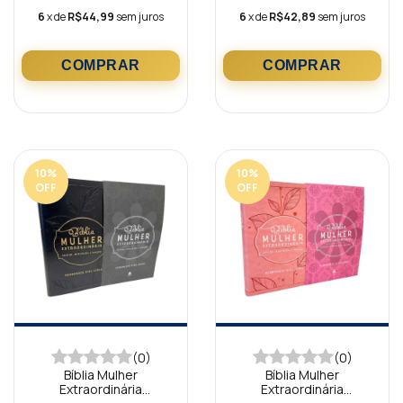
6
x de
R$44,99
sem juros
6
x de
R$42,89
sem juros
10
%
10
%
OFF
OFF
(0)
(0)
Bíblia Mulher
Bíblia Mulher
Extraordinária
Extraordinária