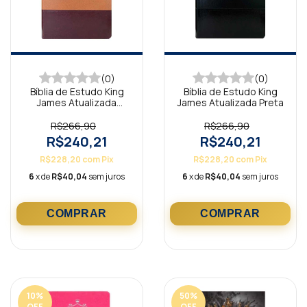
(0)
(0)
Bíblia de Estudo King
Bíblia de Estudo King
James Atualizada
James Atualizada Preta
Caramelo e Bordô
R$266,90
R$266,90
R$240,21
R$240,21
R$228,20
com
Pix
R$228,20
com
Pix
6
x de
R$40,04
sem juros
6
x de
R$40,04
sem juros
10
%
50
%
OFF
OFF