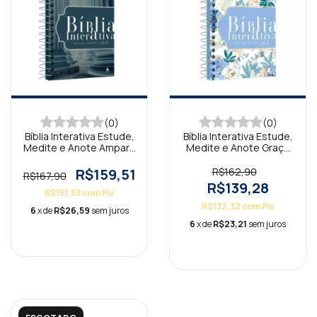
(0)
(0)
Bíblia Interativa Estude,
Bíblia Interativa Estude,
Medite e Anote Amparo
Medite e Anote Graça
KJA
KJA
R$159,51
R$162,90
R$167,90
R$139,28
R$151,53
com
Pix
R$132,32
com
Pix
6
x de
R$26,59
sem juros
6
x de
R$23,21
sem juros