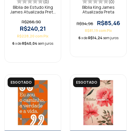
(0)
(0)
Bíblia de Estudo King
Bíblia King James
James Atualizada Preta
Atualizada Preta
e Bordô
R$266,90
R$85,46
R$94,96
R$240,21
R$81,19
com
Pix
R$228,20
com
Pix
6
x de
R$14,24
sem juros
6
x de
R$40,04
sem juros
ESGOTADO
ESGOTADO