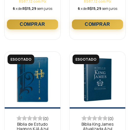
R$87,12
com
Pix
R$87,12
com
Pix
6
x de
R$15,29
sem juros
6
x de
R$15,29
sem juros
ESGOTADO
ESGOTADO
(0)
(0)
Bíblia de Estudo
Bíblia King James
Hagnos KJA Azul
Atualizada Azul