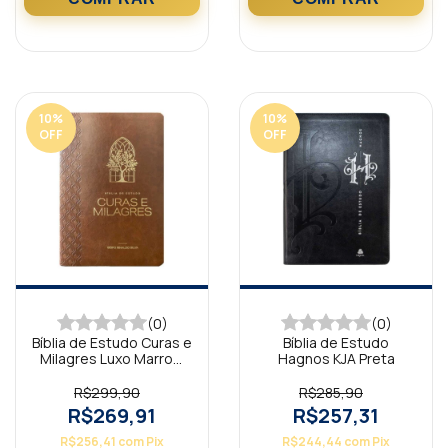
10
%
10
%
OFF
OFF
(0)
(0)
Bíblia de Estudo Curas e
Bíblia de Estudo
Milagres Luxo Marrom
Hagnos KJA Preta
KJA
R$299,90
R$285,90
R$269,91
R$257,31
R$256,41
com
Pix
R$244,44
com
Pix