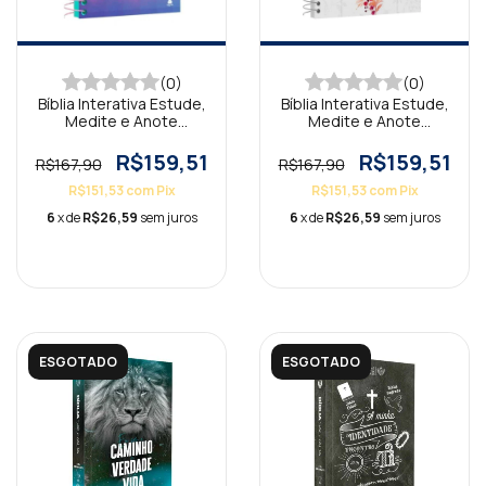
(0)
(0)
Bíblia Interativa Estude,
Bíblia Interativa Estude,
Medite e Anote
Medite e Anote
Firmamento KJA
Bondade KJA
R$159,51
R$159,51
R$167,90
R$167,90
R$151,53
com
Pix
R$151,53
com
Pix
6
x de
R$26,59
sem juros
6
x de
R$26,59
sem juros
ESGOTADO
ESGOTADO