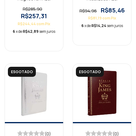
R$285,90
R$85,46
R$94,96
R$257,31
R$81,19
com
Pix
R$244,44
com
Pix
6
x de
R$14,24
sem juros
6
x de
R$42,89
sem juros
ESGOTADO
ESGOTADO
(0)
(0)