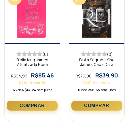
(0)
(0)
Bíblia King James
Bíblia Sagrada King
Atualizada Rosa
James Capa Dura
Compacta O Livro do
Rei KJA
R$85,46
R$39,90
R$94,96
R$79,90
R$81,19
com
Pix
R$37,91
com
Pix
6
x de
R$14,24
sem juros
6
x de
R$6,65
sem juros