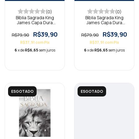
(0)
(0)
Bíblia Sagrada King
Bíblia Sagrada King
James Capa Dura
James Capa Dura
Compacta Verdade e
Compacta Rosa Flor KJA
Vida KJA
R$39,90
R$39,90
R$79,90
R$79,90
R$37,91
com
Pix
R$37,91
com
Pix
6
x de
R$6,65
sem juros
6
x de
R$6,65
sem juros
ESGOTADO
ESGOTADO