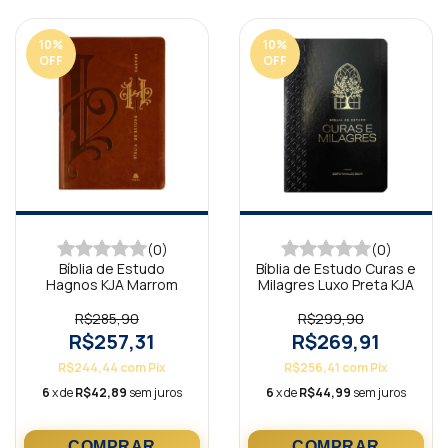
10
%
10
%
OFF
OFF
(0)
(0)
Bíblia de Estudo
Bíblia de Estudo Curas e
Hagnos KJA Marrom
Milagres Luxo Preta KJA
R$285,90
R$299,90
R$257,31
R$269,91
R$244,44
com
Pix
R$256,41
com
Pix
6
x de
R$42,89
sem juros
6
x de
R$44,99
sem juros