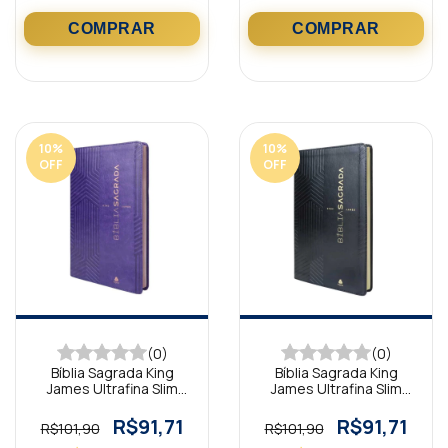
10
%
10
%
OFF
OFF
(0)
(0)
Bíblia Sagrada King
Bíblia Sagrada King
James Ultrafina Slim
James Ultrafina Slim
Lilás
Preto
R$91,71
R$91,71
R$101,90
R$101,90