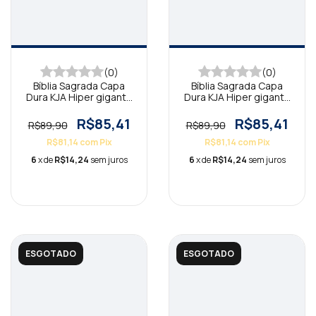
(0)
(0)
Bíblia Sagrada Capa
Bíblia Sagrada Capa
Dura KJA Hiper gigante
Dura KJA Hiper gigante
Tudo Posso
Floral Suave
R$85,41
R$85,41
R$89,90
R$89,90
R$81,14
com
Pix
R$81,14
com
Pix
6
x de
R$14,24
sem juros
6
x de
R$14,24
sem juros
ESGOTADO
ESGOTADO