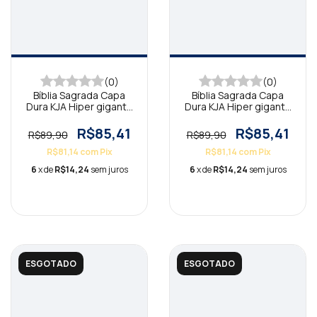
(0)
(0)
Bíblia Sagrada Capa
Bíblia Sagrada Capa
Dura KJA Hiper gigante
Dura KJA Hiper gigante
Flores Cruz
Espalhe o Amor
R$85,41
R$85,41
R$89,90
R$89,90
R$81,14
com
Pix
R$81,14
com
Pix
6
x de
R$14,24
sem juros
6
x de
R$14,24
sem juros
ESGOTADO
ESGOTADO