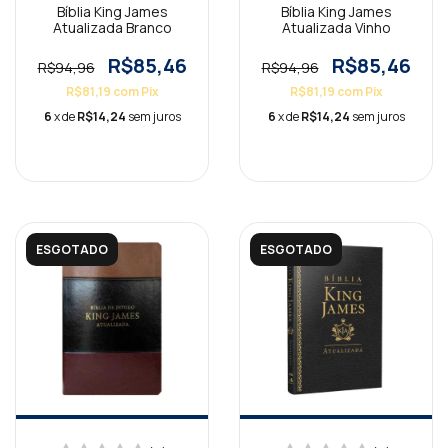
Bíblia King James
Bíblia King James
Atualizada Branco
Atualizada Vinho
R$85,46
R$85,46
R$94,96
R$94,96
R$81,19
com
Pix
R$81,19
com
Pix
6
x de
R$14,24
sem juros
6
x de
R$14,24
sem juros
ESGOTADO
ESGOTADO