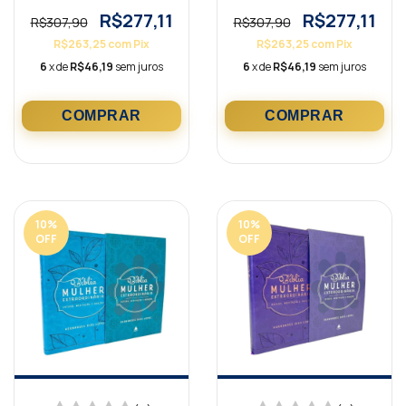
Hernandes Dias Lopes
Hernandes Dias Lopes
Preta KJA
Rosa KJA
R$277,11
R$277,11
R$307,90
R$307,90
R$263,25
com
Pix
R$263,25
com
Pix
6
x de
R$46,19
sem juros
6
x de
R$46,19
sem juros
10
%
10
%
OFF
OFF