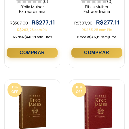
(0)
(0)
Bíblia Mulher
Bíblia Mulher
Extraordinária
Extraordinária
Hernandes Dias Lopes
Hernandes Dias Lopes
Turquesa KJA
Lilás KJA
R$277,11
R$277,11
R$307,90
R$307,90
R$263,25
com
Pix
R$263,25
com
Pix
6
x de
R$46,19
sem juros
6
x de
R$46,19
sem juros
11
%
10
%
OFF
OFF