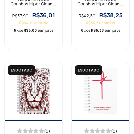
Corinhos Hiper Gigante
Corinhos Hiper Gigante
Espiral Jesus Branca
Espiral Tradicional
Branca
R$36,01
R$38,25
R$37,90
R$42,50
R$34,21
com
Pix
R$36,34
com
Pix
6
x de
R$6,00
sem juros
6
x de
R$6,38
sem juros
ESGOTADO
ESGOTADO
(0)
(0)