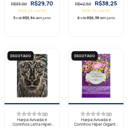
Preta
R$29,70
R$38,25
R$33,00
R$42,50
R$28,22
com
Pix
R$36,34
com
Pix
5
x de
R$5,94
sem juros
6
x de
R$6,38
sem juros
ESGOTADO
ESGOTADO
(0)
(0)
Harpa Avivada e
Harpa Avivada e
Corinhos Letra Hiper
Corinhos Hiper Gigante