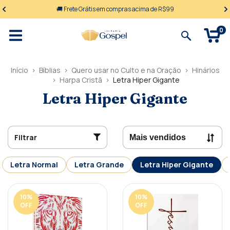
🚚 Frete Grátis em compras acima de R$99
0
Início
>
Bíblias
>
Quero usar no Culto e na Oração
>
Hinários
>
Harpa Cristã
>
Letra Hiper Gigante
Letra Hiper Gigante
Filtrar
Letra Normal
Letra Grande
Letra Hiper Gigante
10
%
10
%
OFF
OFF