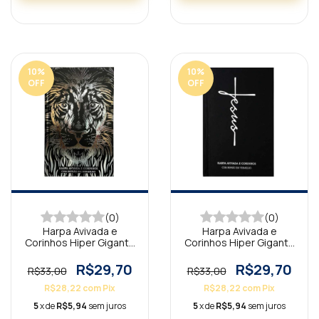
10
%
10
%
OFF
OFF
(0)
(0)
Harpa Avivada e
Harpa Avivada e
Corinhos Hiper Gigante
Corinhos Hiper Gigante
Capa Dura Leão Preta
Capa Dura Jesus Preta
R$29,70
R$29,70
R$33,00
R$33,00
R$28,22
com
Pix
R$28,22
com
Pix
5
x de
R$5,94
sem juros
5
x de
R$5,94
sem juros