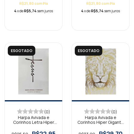
R$21,80
com
Pix
R$21,80
com
Pix
4
x de
R$5,74
sem juros
4
x de
R$5,74
sem juros
ESGOTADO
ESGOTADO
(0)
(0)
Harpa Avivada e
Harpa Avivada e
Corinhos Letra Hiper
Corinhos Hiper Gigante
Gigante Brochura Jesus
Capa Dura Leão Branca
Branca
Dourada
R$22,95
R$29,70