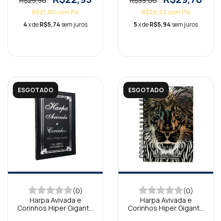
R$25,50
R$33,00
R$21,80
com
Pix
R$28,22
com
Pix
4
x de
R$5,74
sem juros
5
x de
R$5,94
sem juros
ESGOTADO
ESGOTADO
(0)
(0)
Harpa Avivada e
Harpa Avivada e
Corinhos Hiper Gigante
Corinhos Hiper Gigante
Capa Dura Tradicional
Espiral Leão Preta