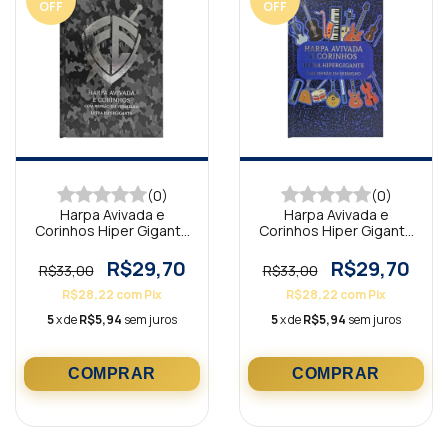
OFF
OFF
(0)
(0)
Harpa Avivada e
Harpa Avivada e
Corinhos Hiper Gigante
Corinhos Hiper Gigante
Capa Dura Escudo
Capa Dura Notas
Camuflada
Musicais
R$29,70
R$29,70
R$33,00
R$33,00
R$28,22
com
Pix
R$28,22
com
Pix
5
x de
R$5,94
sem juros
5
x de
R$5,94
sem juros