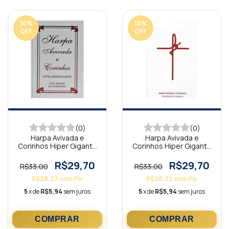
10
%
10
%
OFF
OFF
(0)
(0)
Harpa Avivada e
Harpa Avivada e
Corinhos Hiper Gigante
Corinhos Hiper Gigante
Capa Dura Tradicional
Capa Dura Fé Branca
Branca
R$29,70
R$29,70
R$33,00
R$33,00
R$28,22
com
Pix
R$28,22
com
Pix
5
x de
R$5,94
sem juros
5
x de
R$5,94
sem juros