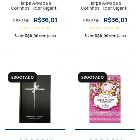
Harpa Avivada e
Harpa Avivada e
Corinhos Hiper Gigante
Corinhos Hiper Gigante
Espiral Leão Branca
Espiral Fé Branca
R$36,01
R$36,01
R$37,90
R$37,90
R$34,21
com
Pix
R$34,21
com
Pix
6
x de
R$6,00
sem juros
6
x de
R$6,00
sem juros
ESGOTADO
ESGOTADO