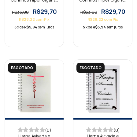
Capa Dura Floral Rosa
Capa Dura Floral Pink
R$29,70
R$29,70
R$33,00
R$33,00
R$28,22
com
Pix
R$28,22
com
Pix
5
x de
R$5,94
sem juros
5
x de
R$5,94
sem juros
ESGOTADO
ESGOTADO
(0)
(0)
Harpa Avivada e
Harpa Avivada e