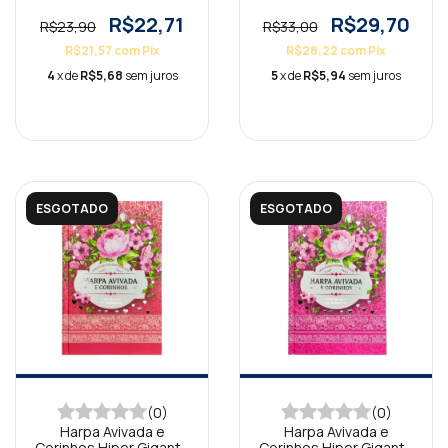
Gigante Brochura Leão
Capa Dura Floral Lilás
Preta
R$22,71
R$29,70
R$23,90
R$33,00
R$21,57
com
Pix
R$28,22
com
Pix
4
x de
R$5,68
sem juros
5
x de
R$5,94
sem juros
ESGOTADO
ESGOTADO
(0)
(0)
Harpa Avivada e
Harpa Avivada e
Corinhos Hiper Gigante
Corinhos Hiper Gigante