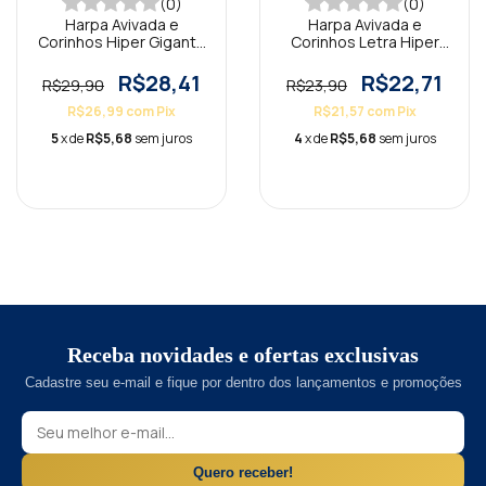
(0)
(0)
Harpa Avivada e
Harpa Avivada e
Corinhos Hiper Gigante
Corinhos Letra Hiper
Capa Dura Fé Preta
Gigante Brochura Floral
Pink
R$28,41
R$22,71
R$29,90
R$23,90
R$26,99
com
Pix
R$21,57
com
Pix
5
x de
R$5,68
sem juros
4
x de
R$5,68
sem juros
Receba novidades e ofertas exclusivas
Cadastre seu e-mail e fique por dentro dos lançamentos e promoções
Quero receber!