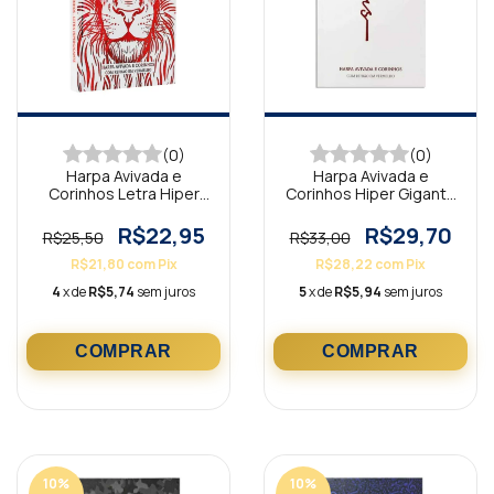
(0)
(0)
Harpa Avivada e
Harpa Avivada e
Corinhos Letra Hiper
Corinhos Hiper Gigante
Gigante Brochura Leão
Capa Dura Jesus Branca
Branco
R$22,95
R$29,70
R$25,50
R$33,00
R$21,80
com
Pix
R$28,22
com
Pix
4
x de
R$5,74
sem juros
5
x de
R$5,94
sem juros
10
%
10
%