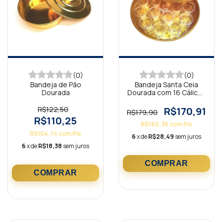
(0)
(0)
Bandeja de Pão
Bandeja Santa Ceia
Dourada
Dourada com 16 Cálices
Dourada
R$122,50
R$170,91
R$179,90
R$110,25
R$162,36
com
Pix
R$104,74
com
Pix
6
x de
R$28,49
sem juros
6
x de
R$18,38
sem juros