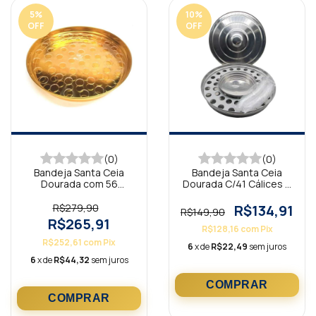
5
%
10
%
OFF
OFF
(0)
(0)
Bandeja Santa Ceia
Bandeja Santa Ceia
Dourada com 56
Dourada C/41 Cálices e
Cálices Dourada
Bandeja de Pão
R$279,90
R$134,91
R$149,90
R$265,91
R$128,16
com
Pix
R$252,61
com
Pix
6
x de
R$22,49
sem juros
6
x de
R$44,32
sem juros