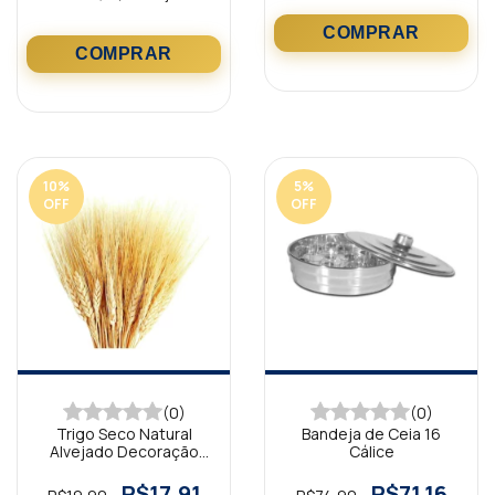
10
%
5
%
OFF
OFF
(0)
(0)
Trigo Seco Natural
Bandeja de Ceia 16
Alvejado Decoração
Cálice
Especial
R$17,91
R$71,16