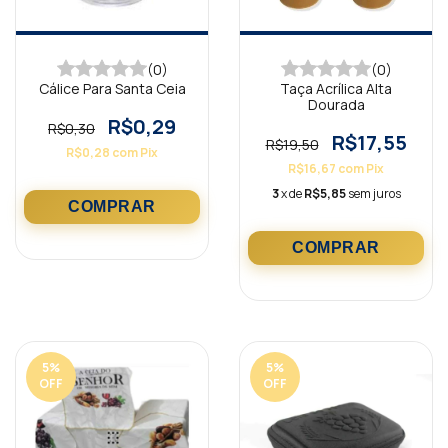
(0)
(0)
Cálice Para Santa Ceia
Taça Acrílica Alta
Dourada
R$0,29
R$0,30
R$17,55
R$19,50
R$0,28
com
Pix
R$16,67
com
Pix
3
x de
R$5,85
sem juros
5
%
5
%
OFF
OFF