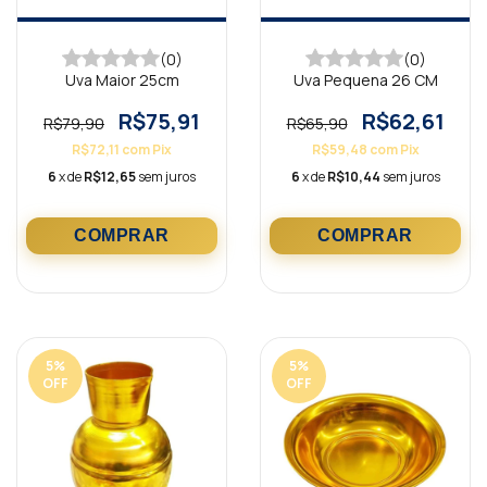
(0)
(0)
Uva Maior 25cm
Uva Pequena 26 CM
R$75,91
R$62,61
R$79,90
R$65,90
R$72,11
com
Pix
R$59,48
com
Pix
6
x de
R$12,65
sem juros
6
x de
R$10,44
sem juros
5
%
5
%
OFF
OFF