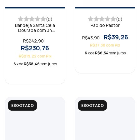
(0)
(0)
Bandeja Santa Ceia
Pão do Pastor
Dourada com 34
Cálices Dourada
R$39,26
R$43,90
R$242,90
R$37,30
com
Pix
R$230,76
6
x de
R$6,54
sem juros
R$219,22
com
Pix
6
x de
R$38,46
sem juros
ESGOTADO
ESGOTADO