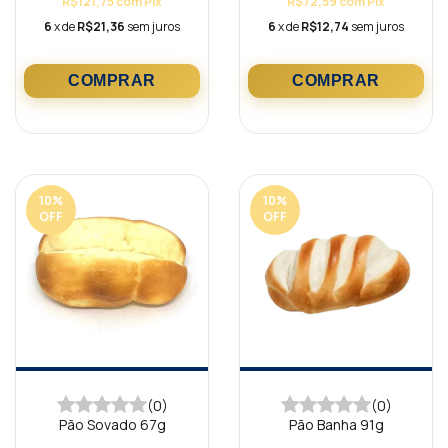
R$121,75
com
Pix
R$72,59
com
Pix
6
x de
R$21,36
sem juros
6
x de
R$12,74
sem juros
10
%
10
%
OFF
OFF
(0)
(0)
Pão Sovado 67g
Pão Banha 91g