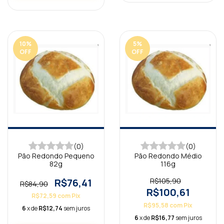
10
%
5
%
OFF
OFF
(0)
(0)
Pão Redondo Pequeno
Pão Redondo Médio
82g
116g
R$76,41
R$105,90
R$84,90
R$100,61
R$72,59
com
Pix
R$95,58
com
Pix
6
x de
R$12,74
sem juros
6
x de
R$16,77
sem juros