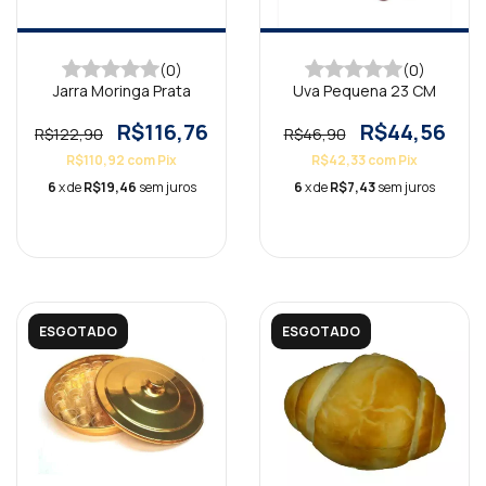
(0)
(0)
Jarra Moringa Prata
Uva Pequena 23 CM
R$116,76
R$44,56
R$122,90
R$46,90
R$110,92
com
Pix
R$42,33
com
Pix
6
x de
R$19,46
sem juros
6
x de
R$7,43
sem juros
ESGOTADO
ESGOTADO