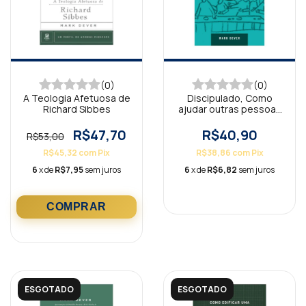
(0)
(0)
A Teologia Afetuosa de
Discipulado, Como
Richard Sibbes
ajudar outras pessoas
a seguir Jesus
R$47,70
R$40,90
R$53,00
R$45,32
com
Pix
R$38,86
com
Pix
6
x de
R$7,95
sem juros
6
x de
R$6,82
sem juros
ESGOTADO
ESGOTADO