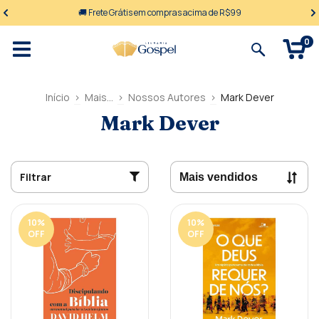
🚚 Frete Grátis em compras acima de R$99
0
Início
>
Mais...
>
Nossos Autores
>
Mark Dever
Mark Dever
Filtrar
10
%
10
%
OFF
OFF