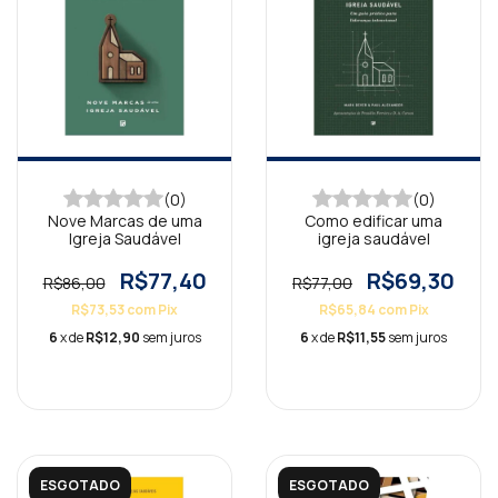
(0)
(0)
Nove Marcas de uma
Como edificar uma
Igreja Saudável
igreja saudável
R$77,40
R$69,30
R$86,00
R$77,00
R$73,53
com
Pix
R$65,84
com
Pix
6
x de
R$12,90
sem juros
6
x de
R$11,55
sem juros
ESGOTADO
ESGOTADO