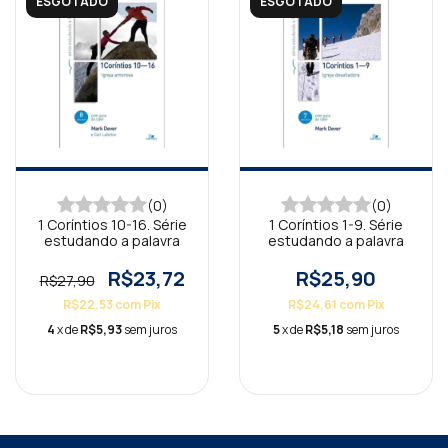
ESGOTADO
ESGOTADO
(0)
(0)
1 Coríntios 10-16. Série
1 Coríntios 1-9. Série
estudando a palavra
estudando a palavra
R$23,72
R$25,90
R$27,90
R$22,53
com
Pix
R$24,61
com
Pix
4
x de
R$5,93
sem juros
5
x de
R$5,18
sem juros