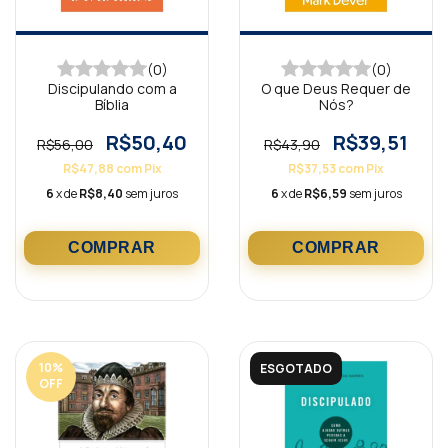
(0)
(0)
Discipulando com a
O que Deus Requer de
Bíblia
Nós?
R$50,40
R$39,51
R$56,00
R$43,90
R$47,88
com
Pix
R$37,53
com
Pix
6
x de
R$8,40
sem juros
6
x de
R$6,59
sem juros
10
%
ESGOTADO
OFF