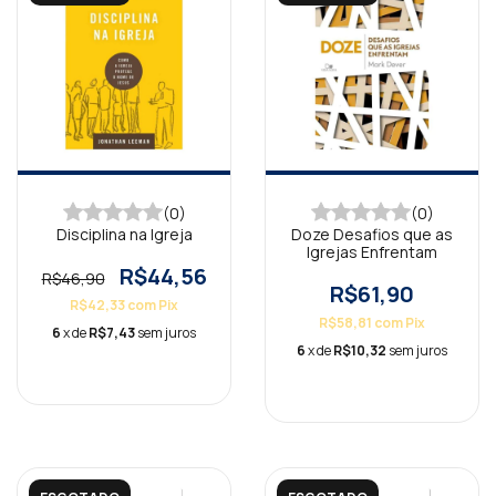
(0)
(0)
Disciplina na Igreja
Doze Desafios que as
Igrejas Enfrentam
R$44,56
R$46,90
R$61,90
R$42,33
com
Pix
R$58,81
com
Pix
6
x de
R$7,43
sem juros
6
x de
R$10,32
sem juros