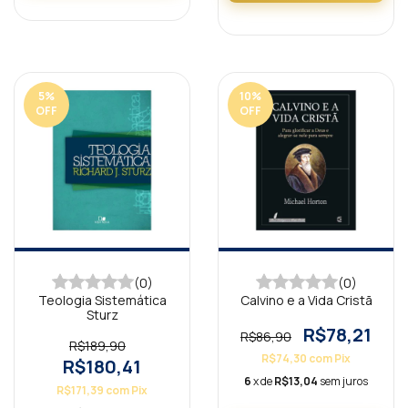
5
%
10
%
OFF
OFF
(0)
(0)
Teologia Sistemática
Calvino e a Vida Cristã
Sturz
R$78,21
R$86,90
R$189,90
R$74,30
com
Pix
R$180,41
6
x de
R$13,04
sem juros
R$171,39
com
Pix