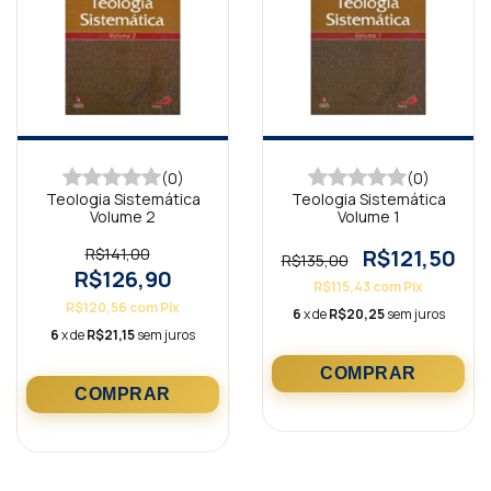
(0)
(0)
Teologia Sistemática
Teologia Sistemática
Volume 2
Volume 1
R$141,00
R$121,50
R$135,00
R$126,90
R$115,43
com
Pix
R$120,56
com
Pix
6
x de
R$20,25
sem juros
6
x de
R$21,15
sem juros