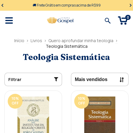
🚚 Frete Grátis em compras acima de R$99
0
Início
>
Livros
>
Quero aprofundar minha teologia
>
Teologia Sistemática
Teologia Sistemática
Filtrar
10
%
10
%
OFF
OFF