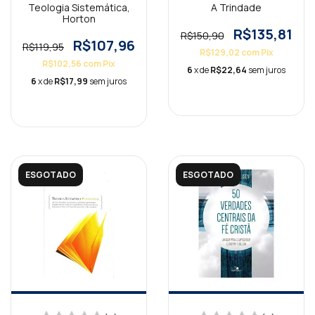
Teologia Sistemática,
A Trindade
Horton
R$135,81
R$150,90
R$107,96
R$119,95
R$129,02
com
Pix
R$102,56
com
Pix
6
x de
R$22,64
sem juros
6
x de
R$17,99
sem juros
ESGOTADO
ESGOTADO