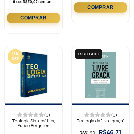
6
x de
R$30,07
sem juros
15
%
ESGOTADO
OFF
(0)
(0)
Teologia Sistemática,
Teologia da "livre graça"
Eurico Bergstén
R$46,71
R$51,90