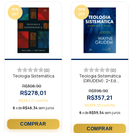
10
%
10
%
OFF
OFF
(0)
(0)
Teologia Sistemática
Teologia Sistemática
(GRUDEM): 2ª Ed.
revisada e ampliada
R$308,90
R$396,90
R$278,01
R$357,21
R$264,11
com
Pix
R$339,35
com
Pix
6
x de
R$46,34
sem juros
6
x de
R$59,54
sem juros