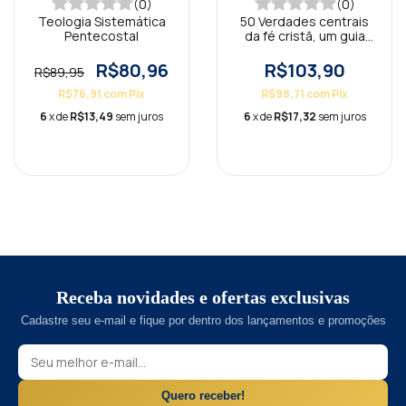
(0)
(0)
Teologia Sistemática
50 Verdades centrais
Pentecostal
da fé cristã, um guia
para compreender
R$80,96
R$103,90
R$89,95
R$76,91
com
Pix
R$98,71
com
Pix
6
x de
R$13,49
sem juros
6
x de
R$17,32
sem juros
Receba novidades e ofertas exclusivas
Cadastre seu e-mail e fique por dentro dos lançamentos e promoções
Quero receber!