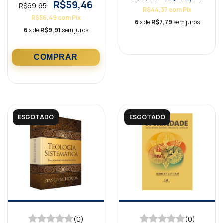
R$59,46
R$69,95
R$44,37
com
Pix
R$56,49
com
Pix
6
x de
R$7,79
sem juros
6
x de
R$9,91
sem juros
ESGOTADO
ESGOTADO
(0)
(0)