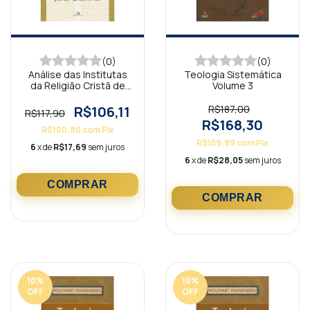
(0)
(0)
Análise das Institutas
Teologia Sistemática
da Religião Cristã de
Volume 3
João Calvino
R$106,11
R$187,00
R$117,90
R$168,30
R$100,80
com
Pix
R$159,89
com
Pix
6
x de
R$17,69
sem juros
6
x de
R$28,05
sem juros
10
%
10
%
OFF
OFF