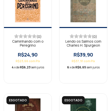
(0)
(0)
Caminhando com o
Lendo os Salmos com
Peregrino
Charles H. Spurgeon
R$24,90
R$39,90
R$23,66
com
Pix
R$37,91
com
Pix
4
x de
R$6,23
sem juros
6
x de
R$6,65
sem juros
ESGOTADO
ESGOTADO