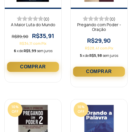
(0)
(0)
A Maior Luta do Mundo
Pregando com Poder -
Oração
R$35,91
R$39,90
R$29,90
R$34,11
com
Pix
R$28,41
com
Pix
6
x de
R$5,99
sem juros
5
x de
R$5,98
sem juros
10
%
10
%
OFF
OFF