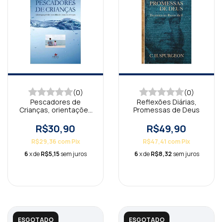
(0)
(0)
Pescadores de
Reflexões Diárias,
Crianças, orientações
Promessas de Deus
práticas para falar
R$30,90
R$49,90
R$29,36
com
Pix
R$47,41
com
Pix
6
x de
R$5,15
sem juros
6
x de
R$8,32
sem juros
ESGOTADO
ESGOTADO