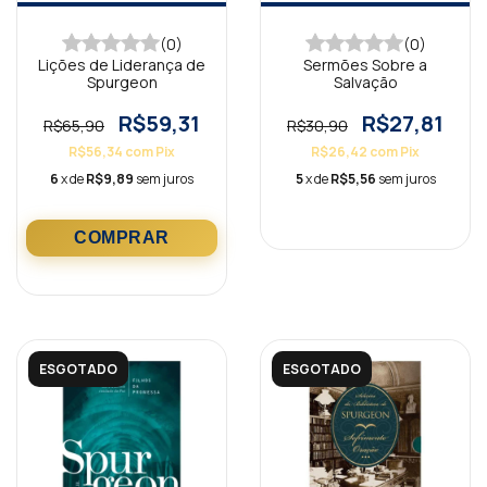
(0)
(0)
Lições de Liderança de
Sermões Sobre a
Spurgeon
Salvação
R$59,31
R$27,81
R$65,90
R$30,90
R$56,34
com
Pix
R$26,42
com
Pix
6
x de
R$9,89
sem juros
5
x de
R$5,56
sem juros
ESGOTADO
ESGOTADO