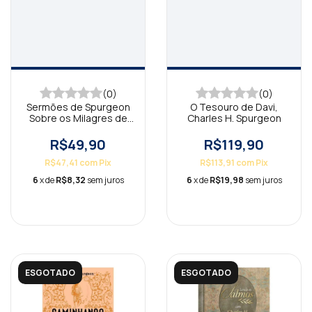
(0)
(0)
Sermões de Spurgeon
O Tesouro de Davi,
Sobre os Milagres de
Charles H. Spurgeon
Jesus
R$49,90
R$119,90
R$47,41
com
Pix
R$113,91
com
Pix
6
x de
R$8,32
sem juros
6
x de
R$19,98
sem juros
ESGOTADO
ESGOTADO