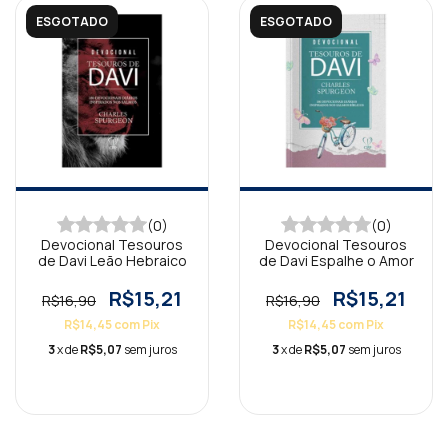
ESGOTADO
ESGOTADO
(0)
(0)
Devocional Tesouros
Devocional Tesouros
de Davi Leão Hebraico
de Davi Espalhe o Amor
R$15,21
R$15,21
R$16,90
R$16,90
R$14,45
com
Pix
R$14,45
com
Pix
3
x de
R$5,07
sem juros
3
x de
R$5,07
sem juros