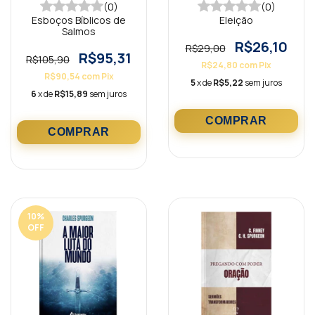
(0)
(0)
Esboços Bíblicos de
Eleição
Salmos
R$26,10
R$29,00
R$95,31
R$105,90
R$24,80
com
Pix
R$90,54
com
Pix
5
x de
R$5,22
sem juros
6
x de
R$15,89
sem juros
10
%
OFF