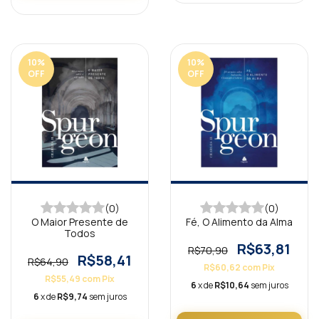
10
%
10
%
OFF
OFF
(0)
(0)
O Maior Presente de
Fé, O Alimento da Alma
Todos
R$63,81
R$70,90
R$58,41
R$64,90
R$60,62
com
Pix
R$55,49
com
Pix
6
x de
R$10,64
sem juros
6
x de
R$9,74
sem juros