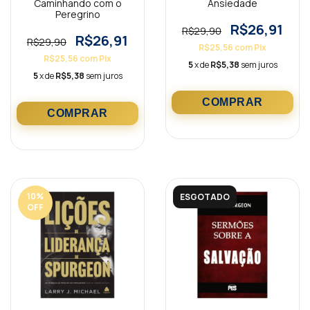
Caminhando com o
Ansiedade
Peregrino
R$26,91
R$29,90
R$26,91
R$29,90
R$25,56
com
Pix
R$25,56
com
Pix
5
x de
R$5,38
sem juros
5
x de
R$5,38
sem juros
10
%
ESGOTADO
OFF