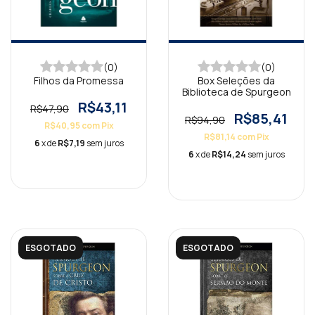
(0)
(0)
Filhos da Promessa
Box Seleções da
Biblioteca de Spurgeon
R$43,11
R$47,90
R$85,41
R$94,90
R$40,95
com
Pix
R$81,14
com
Pix
6
x de
R$7,19
sem juros
6
x de
R$14,24
sem juros
ESGOTADO
ESGOTADO