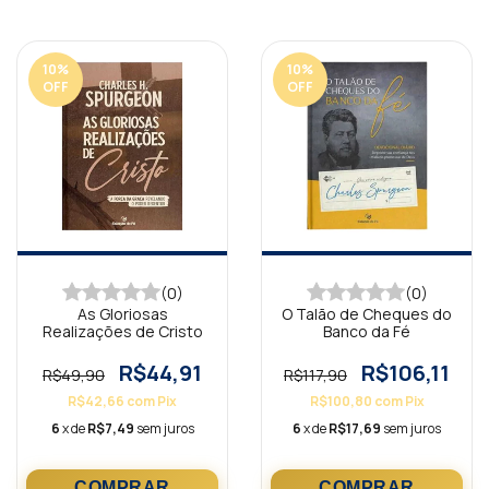
10
%
10
%
OFF
OFF
(0)
(0)
As Gloriosas
O Talão de Cheques do
Realizações de Cristo
Banco da Fé
R$44,91
R$106,11
R$49,90
R$117,90
R$42,66
com
Pix
R$100,80
com
Pix
6
x de
R$7,49
sem juros
6
x de
R$17,69
sem juros