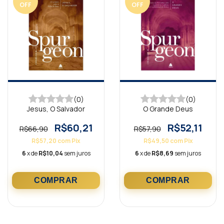
OFF
OFF
(0)
(0)
Jesus, O Salvador
O Grande Deus
R$60,21
R$52,11
R$66,90
R$57,90
R$57,20
com
Pix
R$49,50
com
Pix
6
x de
R$10,04
sem juros
6
x de
R$8,69
sem juros