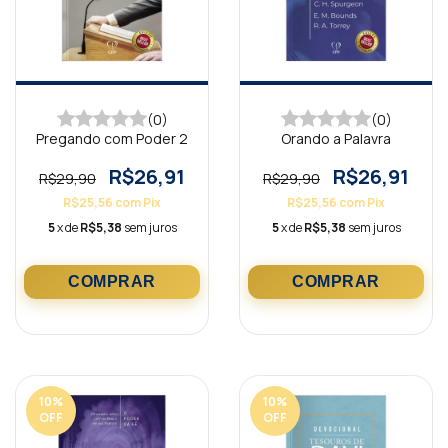
(0)
(0)
Pregando com Poder 2
Orando a Palavra
R$26,91
R$26,91
R$29,90
R$29,90
R$25,56
com
Pix
R$25,56
com
Pix
5
x de
R$5,38
sem juros
5
x de
R$5,38
sem juros
10
%
10
%
OFF
OFF