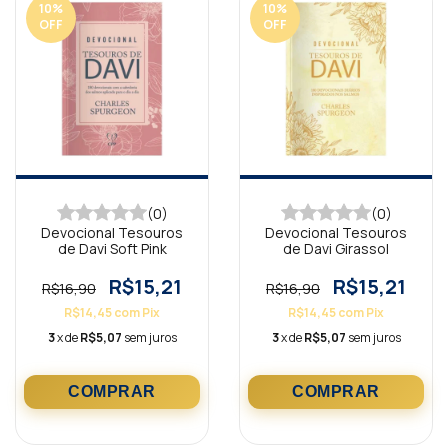
10
%
10
%
OFF
OFF
(0)
(0)
Devocional Tesouros
Devocional Tesouros
de Davi Soft Pink
de Davi Girassol
R$15,21
R$15,21
R$16,90
R$16,90
R$14,45
com
Pix
R$14,45
com
Pix
3
x de
R$5,07
sem juros
3
x de
R$5,07
sem juros