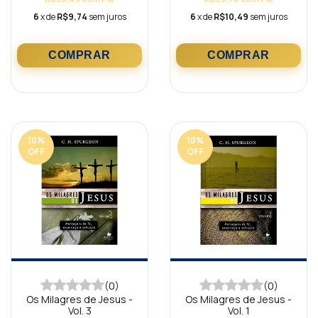
6
x de
R$9,74
sem juros
6
x de
R$10,49
sem juros
10
%
10
%
OFF
OFF
(0)
(0)
Os Milagres de Jesus -
Os Milagres de Jesus -
Vol. 3
Vol. 1