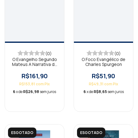
(0)
(0)
O Evangelho Segundo
O Foco Evangélico de
Mateus A Narrativa do
Charles Spurgeon
Rei
R$161,90
R$51,90
R$153,81
com
Pix
R$49,31
com
Pix
6
x de
R$26,98
sem juros
6
x de
R$8,65
sem juros
ESGOTADO
ESGOTADO