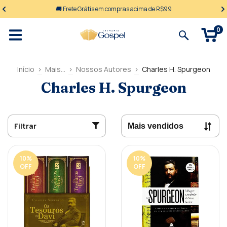
🚚 Frete Grátis em compras acima de R$99
0
Início
>
Mais...
>
Nossos Autores
>
Charles H. Spurgeon
Charles H. Spurgeon
Filtrar
10
%
10
%
OFF
OFF