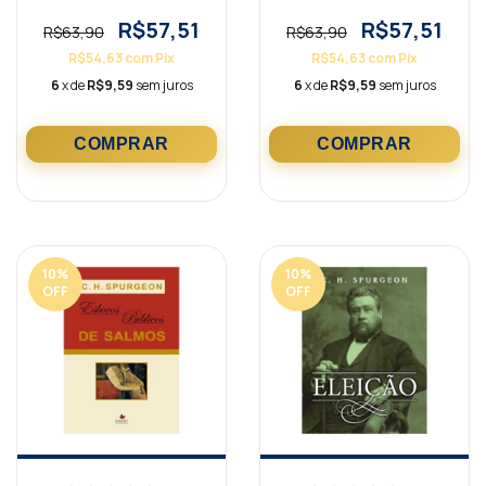
R$57,51
R$57,51
R$63,90
R$63,90
R$54,63
com
Pix
R$54,63
com
Pix
6
x de
R$9,59
sem juros
6
x de
R$9,59
sem juros
10
%
10
%
OFF
OFF