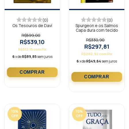
(0)
(0)
Os Tesouros de Davi
Spurgeon e os Salmos
Capa dura com tecido
R$599,00
R$330,90
R$539,10
R$297,81
R$512,15
com
Pix
R$282,92
com
Pix
6
x de
R$89,85
sem juros
6
x de
R$49,64
sem juros
10
%
10
%
OFF
OFF