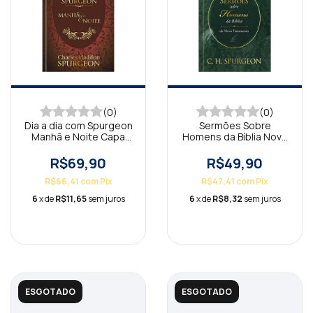
(0)
(0)
Dia a dia com Spurgeon
Sermões Sobre
Manhã e Noite Capa
Homens da Bíblia Novo
Dura
Testamento
R$69,90
R$49,90
R$66,41
com
Pix
R$47,41
com
Pix
6
x de
R$11,65
sem juros
6
x de
R$8,32
sem juros
ESGOTADO
ESGOTADO