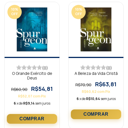
10
%
10
%
OFF
OFF
(0)
(0)
O Grande Exército de
A Beleza da Vida Cristã
Deus
R$63,81
R$70,90
R$54,81
R$60,90
R$60,62
com
Pix
R$52,07
com
Pix
6
x de
R$10,64
sem juros
6
x de
R$9,14
sem juros