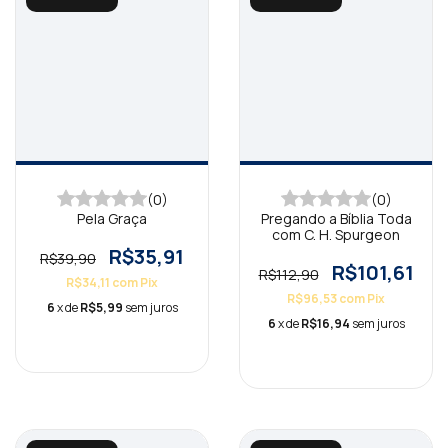
(0)
(0)
Pela Graça
Pregando a Bíblia Toda
com C. H. Spurgeon
R$35,91
R$39,90
R$101,61
R$112,90
R$34,11
com
Pix
R$96,53
com
Pix
6
x de
R$5,99
sem juros
6
x de
R$16,94
sem juros