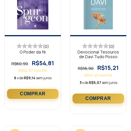
(0)
(0)
O Poder da fé
Devocional Tesouros
de Davi Tudo Posso
R$54,81
R$60,90
R$15,21
R$16,90
R$52,07
com
Pix
R$14,45
com
Pix
6
x de
R$9,14
sem juros
3
x de
R$5,07
sem juros