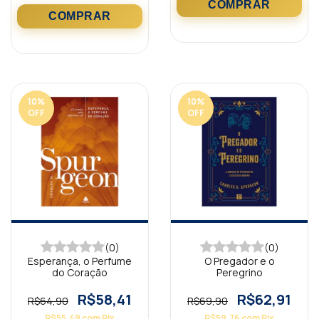
10
%
10
%
OFF
OFF
(0)
(0)
Esperança, o Perfume
O Pregador e o
do Coração
Peregrino
R$58,41
R$62,91
R$64,90
R$69,90
R$55,49
com
Pix
R$59,76
com
Pix