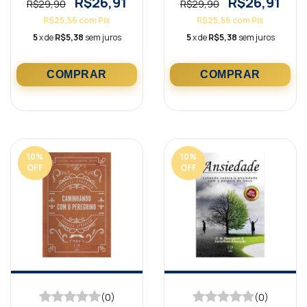
R$26,91
R$26,91
R$29,90
R$29,90
R$25,56
com
Pix
R$25,56
com
Pix
5
x de
R$5,38
sem juros
5
x de
R$5,38
sem juros
10
%
10
%
OFF
OFF
(0)
(0)