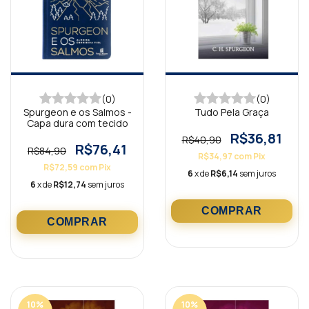
(0)
(0)
Spurgeon e os Salmos -
Tudo Pela Graça
Capa dura com tecido
R$36,81
R$40,90
R$76,41
R$84,90
R$34,97
com
Pix
R$72,59
com
Pix
6
x de
R$6,14
sem juros
6
x de
R$12,74
sem juros
10
%
10
%