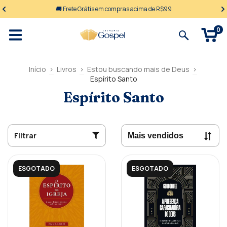
🚚 Frete Grátis em compras acima de R$99
0
Início
>
Livros
>
Estou buscando mais de Deus
>
Espírito Santo
Espírito Santo
Filtrar
ESGOTADO
ESGOTADO