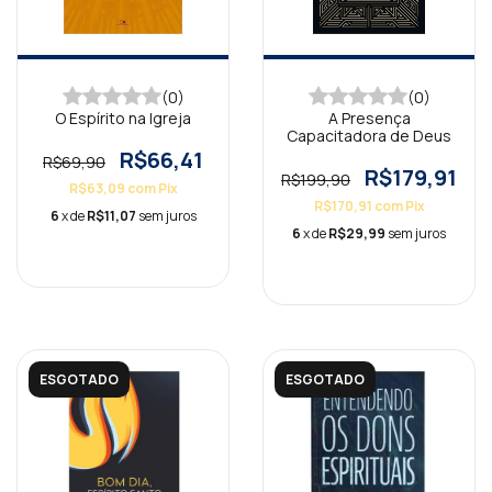
(0)
(0)
O Espírito na Igreja
A Presença
Capacitadora de Deus
R$66,41
R$69,90
R$179,91
R$199,90
R$63,09
com
Pix
R$170,91
com
Pix
6
x de
R$11,07
sem juros
6
x de
R$29,99
sem juros
ESGOTADO
ESGOTADO