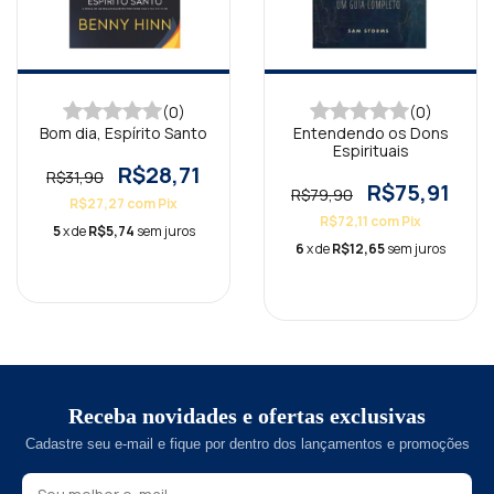
(0)
(0)
Bom dia, Espírito Santo
Entendendo os Dons
Espirituais
R$28,71
R$31,90
R$75,91
R$79,90
R$27,27
com
Pix
R$72,11
com
Pix
5
x de
R$5,74
sem juros
6
x de
R$12,65
sem juros
Receba novidades e ofertas exclusivas
Cadastre seu e-mail e fique por dentro dos lançamentos e promoções