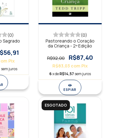
(0)
(0)
o Sagrado
Pastoreando o Coração
da Criança - 2ª Edição
$56,91
R$87,40
R$92,00
com
Pix
R$83,03
com
Pix
9
sem juros
6
x de
R$14,57
sem juros
AR
ESPIAR
ESGOTADO