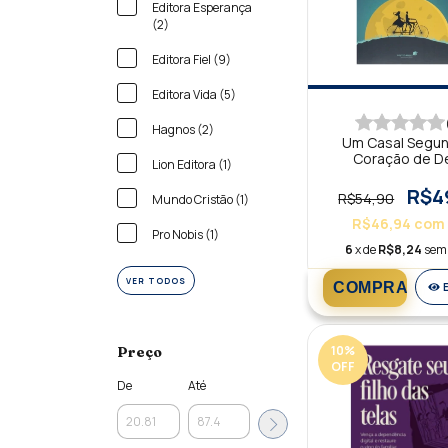
Editora Esperança
(2)
Editora Fiel (9)
Editora Vida (5)
Hagnos (2)
Um Casal Segu
Coração de D
Lion Editora (1)
R$4
R$54,90
Mundo Cristão (1)
R$46,94
com
Pro Nobis (1)
6
x de
R$8,24
sem 
VER TODOS
10
%
Preço
OFF
De
Até