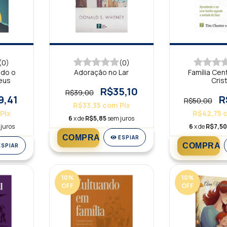
(0)
(0)
ndo o
Adoração no Lar
Família Ce
eus
Cris
R$35,10
R$39,00
9,41
R
R$50,00
R$33,35
com
Pix
Pix
R$42,75
6
x de
R$5,85
sem juros
juros
6
x de
R$7,50
ESPIAR
ESPIAR
10
%
10
%
OFF
OFF