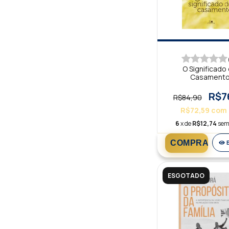
O Significado
Casament
R$7
R$84,90
R$72,59
com
6
x de
R$12,74
sem
ESGOTADO