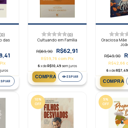
(0)
(0)
ho das
Cultuando em Família
Graciosa Mãe -
Joã
R$62,91
R$69,90
8,41
R
R$49,90
R$59,76
com
Pix
Pix
R$42,66
6
x de
R$10,49
sem juros
juros
6
x de
R$7,4
ESPIAR
ESPIAR
10
%
5
%
OFF
OFF