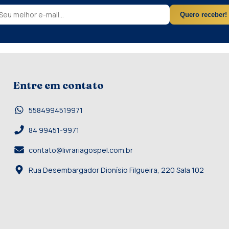
Quero receber!
Entre em contato
5584994519971
84 99451-9971
contato@livrariagospel.com.br
Rua Desembargador Dionísio Filgueira, 220 Sala 102