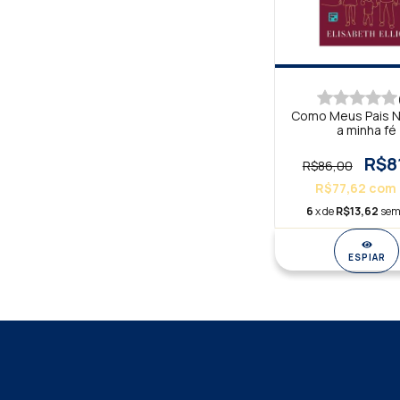
Como Meus Pais N
a minha fé
R$8
R$86,00
R$77,62
com
6
x de
R$13,62
sem
ESPIAR