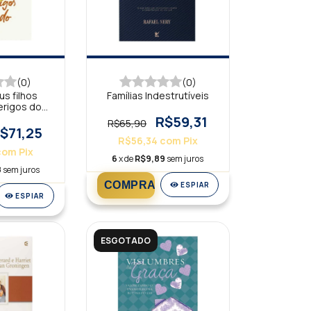
(0)
(0)
s filhos
Famílias Indestrutíveis
erigos do
do
R$59,31
R$65,90
$71,25
R$56,34
com
Pix
com
Pix
6
x de
R$9,89
sem juros
8
sem juros
ESPIAR
ESPIAR
ESGOTADO