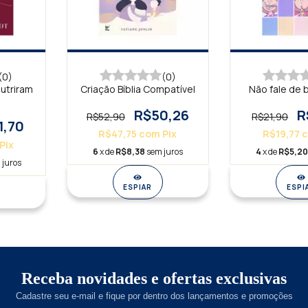
(0)
(0)
utriram
Criação Bíblia Compatível
Não fale de 
R$50,26
R
R$52,90
R$21,90
1,70
R$47,75
com
Pix
R$19,77
Pix
6
x de
R$8,38
sem juros
4
x de
R$5,2
 juros
ESPIAR
ESPI
Receba novidades e ofertas exclusivas
Cadastre seu e-mail e fique por dentro dos lançamentos e promoções