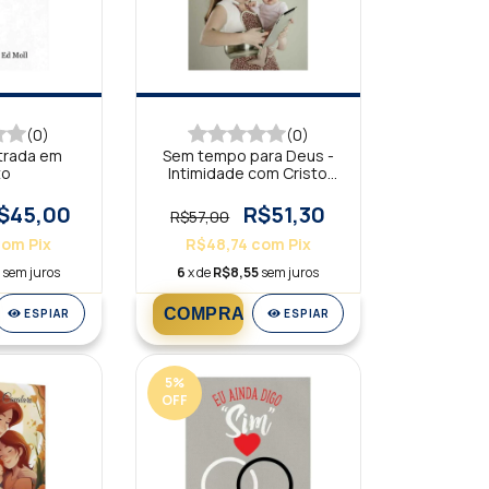
(0)
(0)
ntrada em
Sem tempo para Deus -
to
Intimidade com Cristo
para mães atarefadas
$45,00
R$51,30
R$57,00
com
Pix
R$48,74
com
Pix
sem juros
6
x de
R$8,55
sem juros
ESPIAR
ESPIAR
5
%
OFF