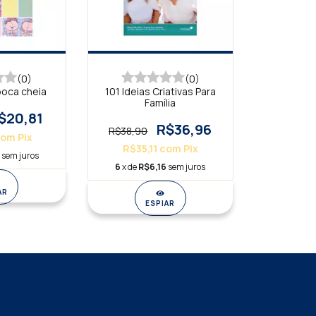
(0)
(0)
boca cheia
101 Ideias Criativas Para
Família
$20,81
R$36,96
R$38,90
com
Pix
R$35,11
com
Pix
0
sem juros
6
x de
R$6,16
sem juros
AR
ESPIAR