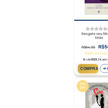
Resgate seu fil
telas
R$5
R$64,90
R$55,49
com
6
x de
R$9,74
sem 
10
%
OFF