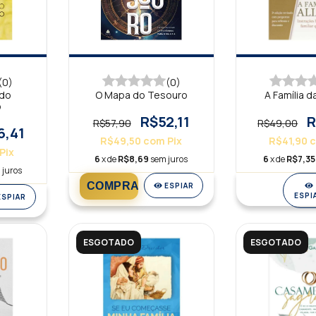
(0)
(0)
 do
O Mapa do Tesouro
A Família d
o
R$52,11
R
R$57,90
R$49,00
6,41
R$49,50
com
Pix
R$41,90
Pix
6
x de
R$8,69
sem juros
6
x de
R$7,35
 juros
ESPIAR
ESPI
ESPIAR
ESGOTADO
ESGOTADO