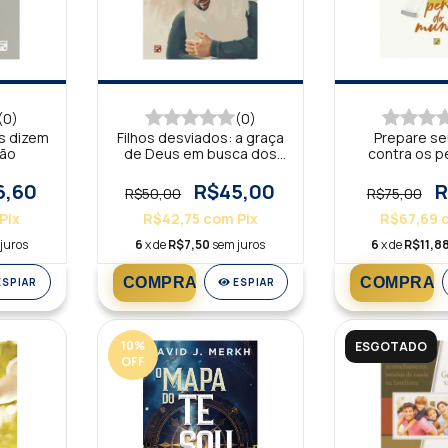
(0)
(0)
s dizem
Filhos desviados: a graça
Prepare seu
ção
de Deus em busca dos
contra os p
pródigos
mun
6,60
R$45,00
R
R$50,00
R$75,00
Pix
R$42,75
com
Pix
R$67,69
juros
6
x de
R$7,50
sem juros
6
x de
R$11,8
ESPIAR
ESPIAR
10
%
ESGOTADO
OFF