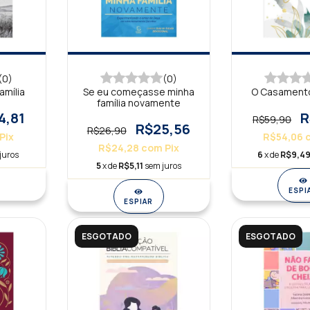
(0)
(0)
amília
Se eu começasse minha
O Casament
família novamente
4,81
R
R$59,90
R$25,56
R$26,90
Pix
R$54,06
R$24,28
com
Pix
juros
6
x de
R$9,4
5
x de
R$5,11
sem juros
ESPI
ESPIAR
ESGOTADO
ESGOTADO