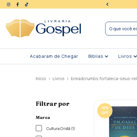
ra | Seus dados protegidos
Acabaram de Chegar
Bíblias
Livros
Início
>
Livros
>
breadcrumbs.fortaleca-seus-re
Filtrar por
10
%
OFF
Marca
Cultura Cristã (1)