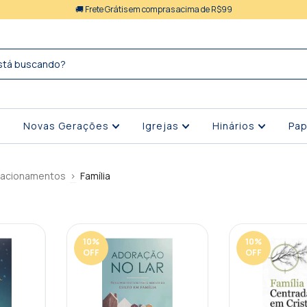
🚚 Frete Grátis em compras acima de R$99
Novas Gerações
Igrejas
Hinários
Pap
lacionamentos
>
Família
10
%
10
%
OFF
OFF