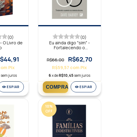
(0)
(0)
 O Livro de
Eu ainda digo "sim" -
o
Fortalecendo o
casamento nos
momentos decisivos
$44,91
R$62,70
R$66,00
com
Pix
R$59,57
com
Pix
9
sem juros
6
x de
R$10,45
sem juros
ESPIAR
ESPIAR
10
%
OFF