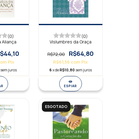
(0)
(0)
a Aliança
Vislumbres da Graça
$44,10
R$64,80
R$72,00
com
Pix
R$61,56
com
Pix
sem juros
6
x de
R$10,80
sem juros
AR
ESPIAR
ESGOTADO