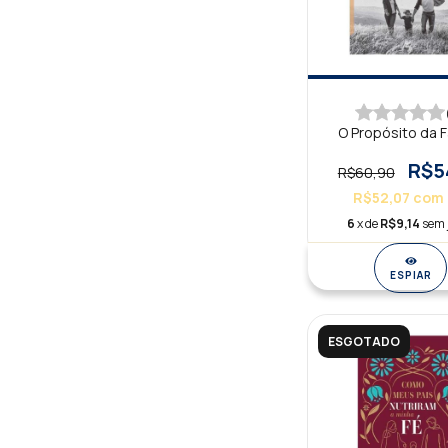
O Propósito da F
R$5
R$60,90
R$52,07
com
6
x de
R$9,14
sem 
ESPIAR
ESGOTADO