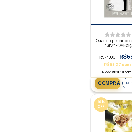
Quando pecadore
"SIM" - 2ª Edi
R$6
R$74,00
R$63,27
com
6
x de
R$11,10
sem 
10
%
OFF