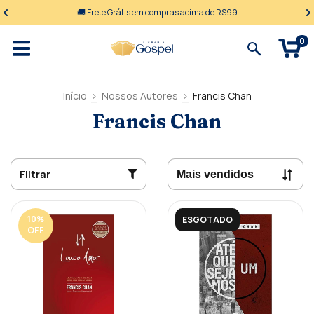
🚚 Frete Grátis em compras acima de R$99
0
Início
>
Nossos Autores
>
Francis Chan
Francis Chan
Filtrar
10
%
ESGOTADO
OFF