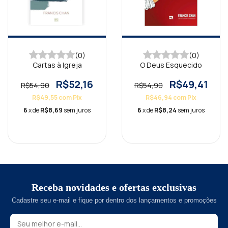
(0)
(0)
Cartas à Igreja
O Deus Esquecido
R$52,16
R$49,41
R$54,90
R$54,90
R$49,55
com
Pix
R$46,94
com
Pix
6
x de
R$8,69
sem juros
6
x de
R$8,24
sem juros
Receba novidades e ofertas exclusivas
Cadastre seu e-mail e fique por dentro dos lançamentos e promoções