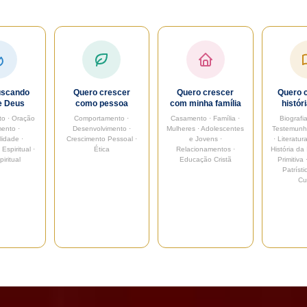
uscando
Quero crescer
Quero crescer
Quero 
e Deus
como pessoa
com minha família
histór
to · Oração
Comportamento ·
Casamento · Família ·
Biografia
mento ·
Desenvolvimento ·
Mulheres · Adolescentes
Testemunho
lidade ·
Crescimento Pessoal ·
e Jovens ·
· Literatura
Espiritual ·
Ética
Relacionamentos ·
História da 
iritual
Educação Cristã
Primitiva
Patrísti
Cu