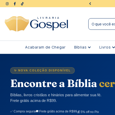
ra | Seus dados protegidos
Acabaram de Chegar
Bíblias
Livros
✨ NOVA COLEÇÃO DISPONÍVEL
Encontre a Bíblia
cer
Bíblias, livros cristãos e hinários para alimentar sua fé.
Frete grátis acima de R$99.
✅ Compra segura
🚚 Frete grátis acima de R$99
💰 5% off no Pix