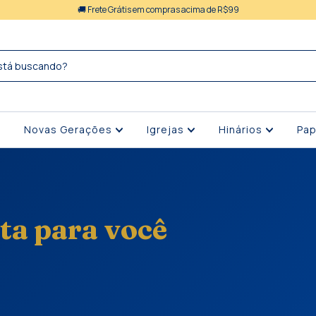
🚚 Frete Grátis em compras acima de R$99
Novas Gerações
Igrejas
Hinários
Pap
ta para você