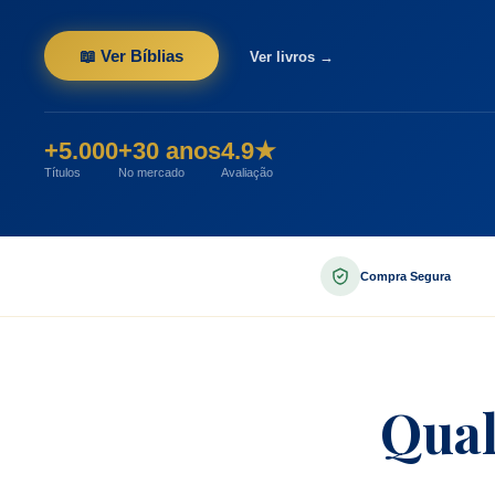
📖 Ver Bíblias
Ver livros →
+5.000
+30 anos
4.9★
Títulos
No mercado
Avaliação
Compra Segura
Qual