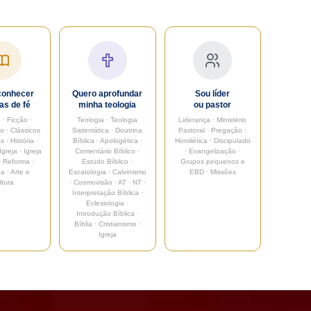
conhecer
Quero aprofundar
Sou líder
ias de fé
minha teologia
ou pastor
 · Ficção ·
Teologia · Teologia
Liderança · Ministério
 · Clássicos
Sistemática · Doutrina
Pastoral · Pregação ·
s · História ·
Bíblica · Apologética ·
Homilética · Discipulado
Igreja · Igreja
Comentário Bíblico ·
· Evangelização ·
 · Reforma ·
Estudo Bíblico ·
Grupos pequenos e
ca · Arte e
Escatologia · Calvinismo
EBD · Missões
ltura
· Cosmovisão · AT · NT ·
Interpretação Bíblica ·
Eclesiologia ·
Introdução Bíblica ·
Bíblia · Cristianismo ·
Igreja