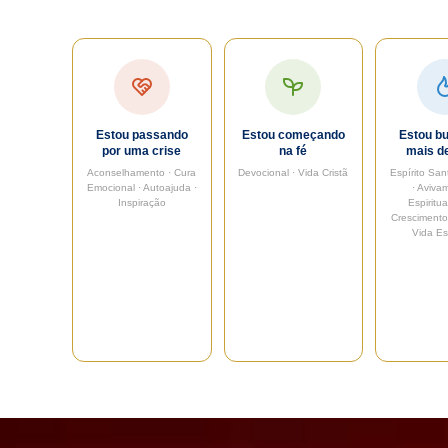
Estou passando
Estou começando
Estou b
por uma crise
na fé
mais d
Aconselhamento · Cura
Devocional · Vida Cristã
Espírito San
Emocional · Autoajuda ·
· Aviva
Inspiração
Espiritua
Crescimento 
Vida Esp