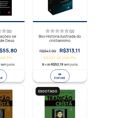
(0)
(0)
nações se
Box História ilustrada do
de Deus
cristianismo
$55,80
R$313,11
R$347,90
com
Pix
R$297,45
com
Pix
0
sem juros
6
x de
R$52,19
sem juros
AR
ESPIAR
ESGOTADO