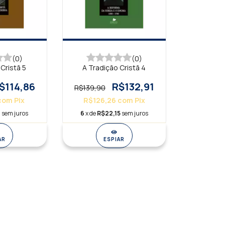
(0)
(0)
Cristã 5
A Tradição Cristã 4
$114,86
R$132,91
R$139,90
com
Pix
R$126,26
com
Pix
4
sem juros
6
x de
R$22,15
sem juros
AR
ESPIAR