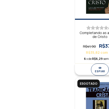
Completando as a
de Cristo
R$3
R$41,90
R$35,82
com
6
x de
R$6,29
sem 
ESPIAR
ESGOTADO