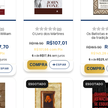
(0)
(0)
 William
O Livro dos Mártires
Os Batistas e
da tradiçã
R$107,01
R$118,90
7,70
R
R$169,90
R$101,66
com
Pix
Pix
R$145,26
6
x de
R$17,84
sem juros
juros
6
x de
R$25,4
ESPIAR
ESPIAR
ESGOTADO
ESGOTADO