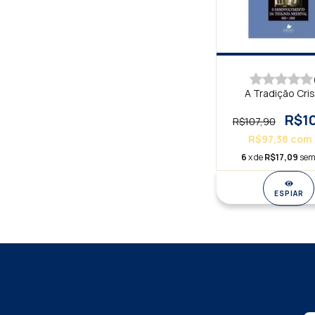
A Tradição Cris
R$10
R$107,90
R$97,38
com
6
x de
R$17,09
sem
ESPIAR