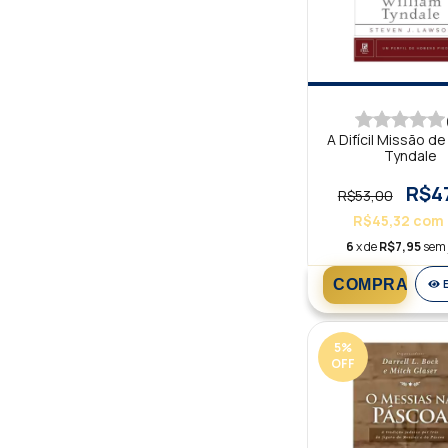
A Difícil Missão de
Tyndale
R$4
R$53,00
R$45,32
com
6
x de
R$7,95
sem 
5
%
OFF