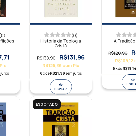
(0)
(0)
flições
História da Teologia
A Tradição 
Cristã
R
R$120,90
7,71
R$131,96
R$138,90
R$109,12
Pix
R$125,36
com
Pix
6
x de
R$19,1
juros
6
x de
R$21,99
sem juros
ESPI
ESPIAR
ESGOTADO