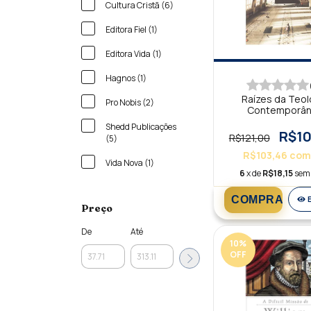
Cultura Cristã (6)
Editora Fiel (1)
Editora Vida (1)
Hagnos (1)
Raízes da Teol
Pro Nobis (2)
Contemporâ
Shedd Publicações
R$10
R$121,00
(5)
R$103,46
com
Vida Nova (1)
6
x de
R$18,15
sem 
Preço
De
Até
10
%
OFF