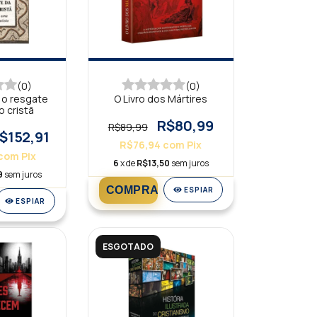
(0)
(0)
 o resgate
O Livro dos Mártires
o cristã
R$80,99
R$89,99
$152,91
R$76,94
com
Pix
com
Pix
6
x de
R$13,50
sem juros
9
sem juros
ESPIAR
ESPIAR
ESGOTADO