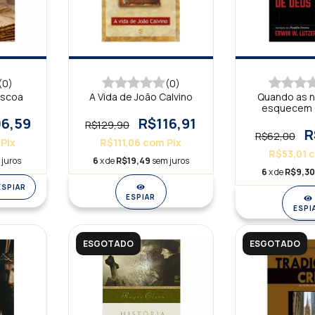
(0)
(0)
áscoa
A Vida de João Calvino
Quando as 
esquecem 
6,59
R$116,91
R$129,90
R
R$62,00
Pix
R$111,06
com
Pix
R$53,01
 juros
6
x de
R$19,49
sem juros
6
x de
R$9,3
ESPIAR
ESPIAR
ESPI
ESGOTADO
ESGOTADO