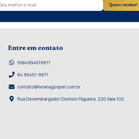
Quero receber!
Entre em contato
5584994519971
84 99451-9971
contato@livrariagospel.com.br
Rua Desembargador Dionísio Filgueira, 220 Sala 102