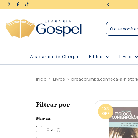
ra | Seus dados protegidos
Acabaram de Chegar
Bíblias
Livros
Início
>
Livros
>
breadcrumbs.conheca-a-histori
Filtrar por
10
%
OFF
Marca
Cpad (1)