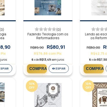
(0)
(0)
ogia
Fazendo Teologia com os
Lendo as esc
nea
Reformadores
os Refor
8,90
R$80,91
R
R$89,90
R$50,00
Pix
R$76,86
com
Pix
R$42,75
juros
6
x de
R$13,49
sem juros
6
x de
R$7,50
ESPIAR
ESPIAR
10
%
10
%
OFF
OFF