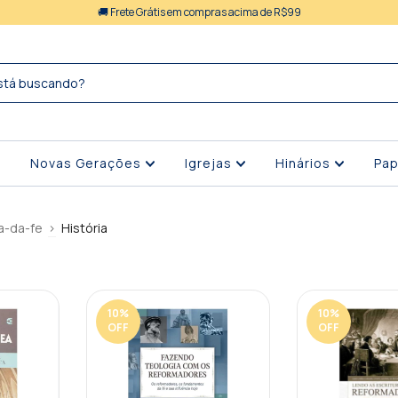
🚚 Frete Grátis em compras acima de R$99
Novas Gerações
Igrejas
Hinários
Pap
a-da-fe
>
História
10
%
10
%
OFF
OFF