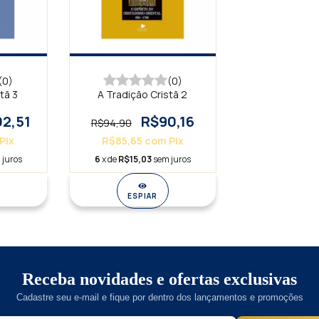
(0)
(0)
tã 3
A Tradição Cristã 2
2,51
R$90,16
R$94,90
Pix
R$85,65
com
Pix
 juros
6
x de
R$15,03
sem juros
ESPIAR
Receba novidades e ofertas exclusivas
Cadastre seu e-mail e fique por dentro dos lançamentos e promoções