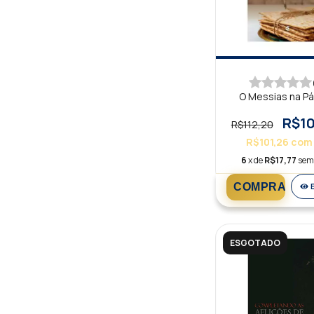
O Messias na P
R$10
R$112,20
R$101,26
com
6
x de
R$17,77
sem
ESGOTADO