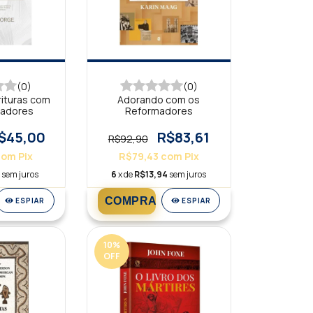
(0)
(0)
rituras com
Adorando com os
madores
Reformadores
$45,00
R$83,61
R$92,90
com
Pix
R$79,43
com
Pix
sem juros
6
x de
R$13,94
sem juros
ESPIAR
ESPIAR
10
%
OFF