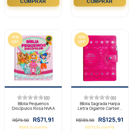
10
%
10
%
OFF
OFF
(0)
(0)
Bíblia Pequenos
Bíblia Sagrada Harpa
Discípulos Rosa NVAA
Letra Gigante Carteira
Pink ARC
R$71,91
R$125,91
R$79,90
R$139,90
R$68,31
com
Pix
R$119,61
com
Pix