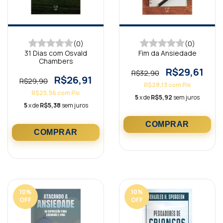
(0)
(0)
31 Dias com Osvald
Fim da Ansiedade
Chambers
R$29,61
R$32,90
R$26,91
R$29,90
R$28,13
com
Pix
R$25,56
com
Pix
5
x de
R$5,92
sem juros
5
x de
R$5,38
sem juros
10
%
10
%
OFF
OFF