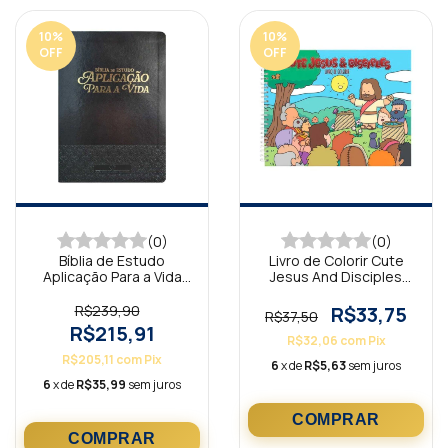
10
%
10
%
OFF
OFF
(0)
(0)
Bíblia de Estudo
Livro de Colorir Cute
Aplicação Para a Vida
Jesus And Disciples
Preta ARC
Capa Dura - Jesus
Alimenta
R$239,90
R$33,75
R$37,50
R$215,91
R$32,06
com
Pix
R$205,11
com
Pix
6
x de
R$5,63
sem juros
6
x de
R$35,99
sem juros