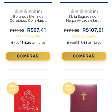
(0)
(0)
Bíblia dos Meninos
Bíblia Sagrada com
Corajosos Com Harpa
Harpa Avivada e Letra
Avivada Azul
Gigante Premium Luxo
Flores Branca
R$67,41
R$107,91
R$74,90
R$119,90
R$64,04
com
Pix
R$102,51
com
Pix
6
x de
R$11,24
sem juros
6
x de
R$17,99
sem juros
10
%
10
%
OFF
OFF