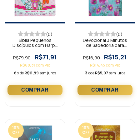
(0)
(0)
Bíblia Pequenos
Devocional 3 Minutos
Discípulos com Harpa
de Sabedoria para
Avivada Rosa ARC
Mulheres Verde e Rosa
R$71,91
R$15,21
R$79,90
R$16,90
R$68,31
com
Pix
R$14,45
com
Pix
6
x de
R$11,99
sem juros
3
x de
R$5,07
sem juros
10
%
10
%
OFF
OFF