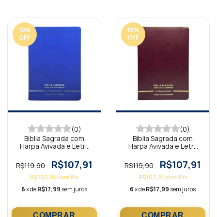
10
%
10
%
OFF
OFF
(0)
(0)
Bíblia Sagrada com
Bíblia Sagrada com
Harpa Avivada e Letra
Harpa Avivada e Letra
Gigante Premium Luxo
Gigante Premium Luxo
Minimalista Azul
Minimalista Bordô
R$107,91
R$107,91
R$119,90
R$119,90
R$102,51
com
Pix
R$102,51
com
Pix
6
x de
R$17,99
sem juros
6
x de
R$17,99
sem juros