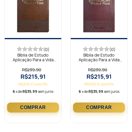
(0)
(0)
Bíblia de Estudo
Bíblia de Estudo
Aplicação Para a Vida
Aplicação Para a Vida
Marrom ARC
Bordô ARC
R$239,90
R$239,90
R$215,91
R$215,91
R$205,11
com
Pix
R$205,11
com
Pix
6
x de
R$35,99
sem juros
6
x de
R$35,99
sem juros