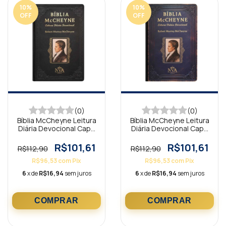
10
%
10
%
OFF
OFF
(0)
(0)
Bíblia McCheyne Leitura
Bíblia McCheyne Leitura
Diária Devocional Capa
Diária Devocional Capa
Dura Vintage Preta NVA
Dura Vintage Azul NVA
R$101,61
R$101,61
R$112,90
R$112,90
R$96,53
com
Pix
R$96,53
com
Pix
6
x de
R$16,94
sem juros
6
x de
R$16,94
sem juros