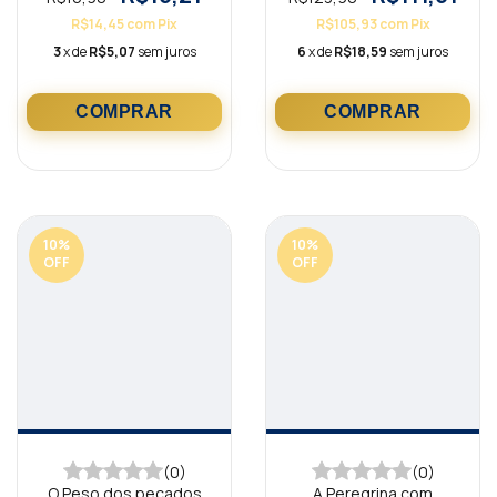
R$14,45
com
Pix
R$105,93
com
Pix
3
x de
R$5,07
sem juros
6
x de
R$18,59
sem juros
10
%
10
%
OFF
OFF
(0)
(0)
O Peso dos pecados
A Peregrina com