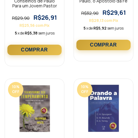
Conselhos de Paulo
Paulo, o Apóstolo da Fé
Para um Jovem Pastor
R$29,61
R$32,90
R$26,91
R$29,90
R$28,13
com
Pix
R$25,56
com
Pix
5
x de
R$5,92
sem juros
5
x de
R$5,38
sem juros
10
%
10
%
OFF
OFF