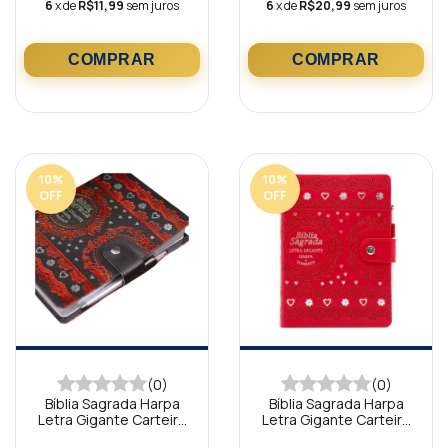
6
x de
R$11,99
sem juros
6
x de
R$20,99
sem juros
10
%
10
%
OFF
OFF
(0)
(0)
Bíblia Sagrada Harpa
Bíblia Sagrada Harpa
Letra Gigante Carteira
Letra Gigante Carteira
Preta ARC
Vermelha ARC