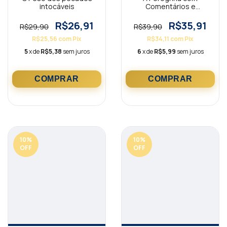
intocáveis
Comentários e
Ilustrações
R$26,91
R$35,91
R$29,90
R$39,90
R$25,56
com
Pix
R$34,11
com
Pix
5
x de
R$5,38
sem juros
6
x de
R$5,99
sem juros
10
%
10
%
OFF
OFF