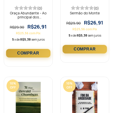
(0)
(0)
Graça Abundante - Ao
Sermão do Monte
principal dos
pecadores
R$26,91
R$29,90
R$26,91
R$29,90
R$25,56
com
Pix
R$25,56
com
Pix
5
x de
R$5,38
sem juros
5
x de
R$5,38
sem juros
10
%
10
%
OFF
OFF