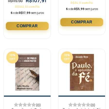
R$107,91
R$119,90
R$34,11
com
Pix
R$102,51
com
Pix
6
x de
R$5,99
sem juros
6
x de
R$17,99
sem juros
10
%
10
%
OFF
OFF
(0)
(0)