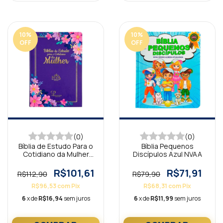
10
%
10
%
OFF
OFF
(0)
(0)
Bíblia de Estudo Para o
Bíblia Pequenos
Cotidiano da Mulher
Discípulos Azul NVAA
Lilás
R$101,61
R$71,91
R$112,90
R$79,90
R$96,53
com
Pix
R$68,31
com
Pix
6
x de
R$16,94
sem juros
6
x de
R$11,99
sem juros