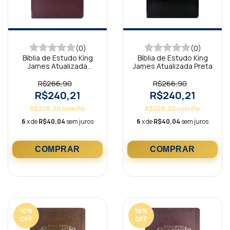
(0)
(0)
Bíblia de Estudo King
Bíblia de Estudo King
James Atualizada
James Atualizada Preta
Caramelo e Bordô
R$266,90
R$266,90
R$240,21
R$240,21
R$228,20
com
Pix
R$228,20
com
Pix
6
x de
R$40,04
sem juros
6
x de
R$40,04
sem juros
10
%
10
%
OFF
OFF