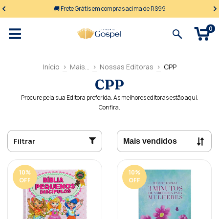
🚚 Frete Grátis em compras acima de R$99
0
Início
>
Mais...
>
Nossas Editoras
>
CPP
CPP
Procure pela sua Editora preferida. As melhores editoras estão aqui.
Confira.
Filtrar
10
%
10
%
OFF
OFF