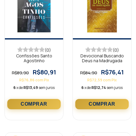
(0)
(0)
Confissões Santo
Devocional Buscando
Agostinho
Deus na Madrugada
R$80,91
R$76,41
R$89,90
R$84,90
R$76,86
com
Pix
R$72,59
com
Pix
6
x de
R$13,49
sem juros
6
x de
R$12,74
sem juros