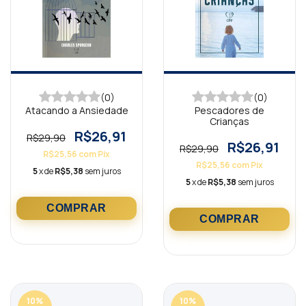
(0)
(0)
Atacando a Ansiedade
Pescadores de
Crianças
R$26,91
R$29,90
R$26,91
R$29,90
R$25,56
com
Pix
R$25,56
com
Pix
5
x de
R$5,38
sem juros
5
x de
R$5,38
sem juros
10
%
10
%