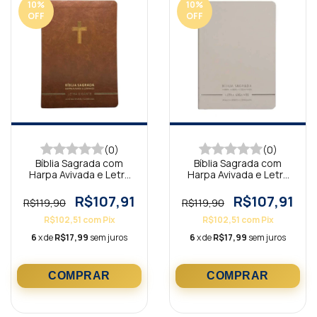
10
%
10
%
OFF
OFF
(0)
(0)
Bíblia Sagrada com
Bíblia Sagrada com
Harpa Avivada e Letra
Harpa Avivada e Letra
Gigante Premium Luxo
Gigante Premium Luxo
Cruz Marrom
Minimalista Branca
R$107,91
R$107,91
R$119,90
R$119,90
R$102,51
com
Pix
R$102,51
com
Pix
6
x de
R$17,99
sem juros
6
x de
R$17,99
sem juros