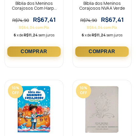
Bíblia dos Meninos
Bíblia dos Meninos
Corajosos Com Harpa
Corajosos NVAA Verde
Avivada Verde
R$67,41
R$67,41
R$74,90
R$74,90
R$64,04
com
Pix
R$64,04
com
Pix
6
x de
R$11,24
sem juros
6
x de
R$11,24
sem juros
10
%
10
%
OFF
OFF