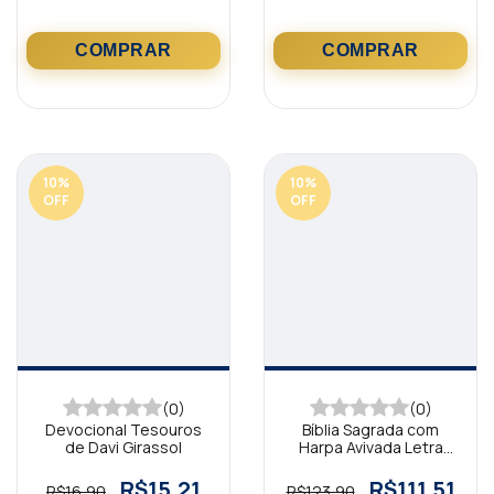
10
%
10
%
OFF
OFF
(0)
(0)
Devocional Tesouros
Bíblia Sagrada com
de Davi Girassol
Harpa Avivada Letra
Hipergigante Luxo Cruz
Marrom
R$15,21
R$111,51
R$16,90
R$123,90