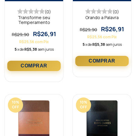
(0)
(0)
Transforme seu
Orando a Palavra
Temperamento
R$26,91
R$29,90
R$26,91
R$29,90
R$25,56
com
Pix
R$25,56
com
Pix
5
x de
R$5,38
sem juros
5
x de
R$5,38
sem juros
10
%
10
%
OFF
OFF