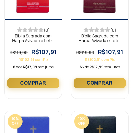
(0)
(0)
Bíblia Sagrada com
Bíblia Sagrada com
Harpa Avivada e Letra
Harpa Avivada e Letra
Gigante Premium Luxo
Gigante Premium Luxo
Flores Vermelho
Cruz Bordô
R$107,91
R$107,91
R$119,90
R$119,90
R$102,51
com
Pix
R$102,51
com
Pix
6
x de
R$17,99
sem juros
6
x de
R$17,99
sem juros
10
%
10
%
OFF
OFF