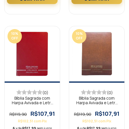
10
%
10
%
OFF
OFF
(0)
(0)
Bíblia Sagrada com
Bíblia Sagrada com
Harpa Avivada e Letra
Harpa Avivada e Letra
Gigante Premium Luxo
Gigante Premium Luxo
Minimalista Vermelho
Minimalista Marrom
R$107,91
R$107,91
R$119,90
R$119,90
R$102,51
com
Pix
R$102,51
com
Pix
6
x de
R$17,99
sem juros
6
x de
R$17,99
sem juros