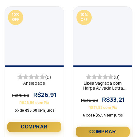
10
%
10
%
OFF
OFF
(0)
(0)
Ansiedade
Bíblia Sagrada com
Harpa Avivada Letra
Maior Leão Pintura
R$26,91
R$29,90
Inteiro
R$33,21
R$36,90
R$25,56
com
Pix
R$31,55
com
Pix
5
x de
R$5,38
sem juros
6
x de
R$5,54
sem juros