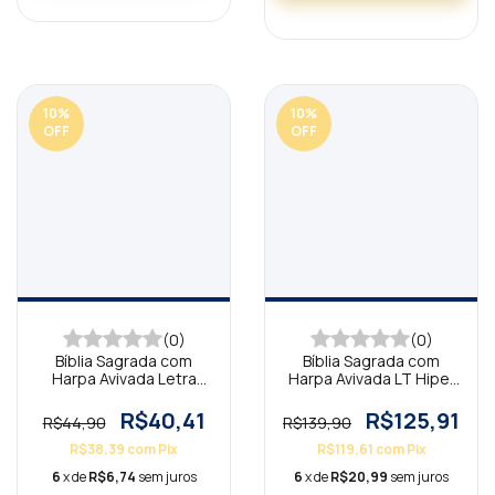
10
%
10
%
OFF
OFF
(0)
(0)
Bíblia Sagrada com
Bíblia Sagrada com
Harpa Avivada Letra
Harpa Avivada LT Hiper
Maior Scrap Book
Gigante Floral Dália c/
índice Vermelho
R$40,41
R$125,91
R$44,90
R$139,90
R$38,39
com
Pix
R$119,61
com
Pix
6
x de
R$6,74
sem juros
6
x de
R$20,99
sem juros