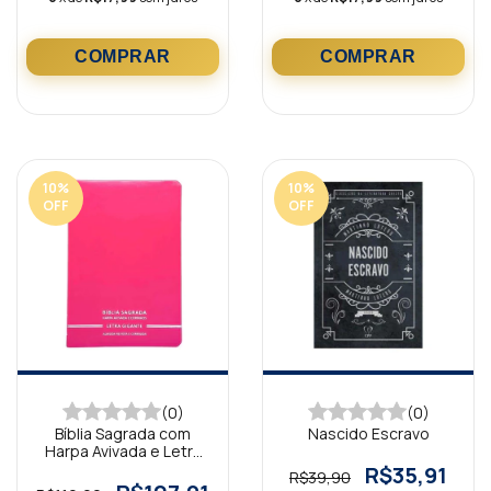
10
%
10
%
OFF
OFF
(0)
(0)
Bíblia Sagrada com
Nascido Escravo
Harpa Avivada e Letra
Gigante Premium Luxo
R$35,91
R$39,90
Minimalista Pink