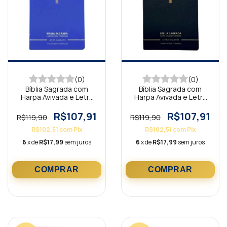
(0)
(0)
Bíblia Sagrada com
Bíblia Sagrada com
Harpa Avivada e Letra
Harpa Avivada e Letra
Gigante Premium Luxo
Gigante Premium Luxo
Cruz Azul
Cruz Preta
R$107,91
R$107,91
R$119,90
R$119,90
R$102,51
com
Pix
R$102,51
com
Pix
6
x de
R$17,99
sem juros
6
x de
R$17,99
sem juros