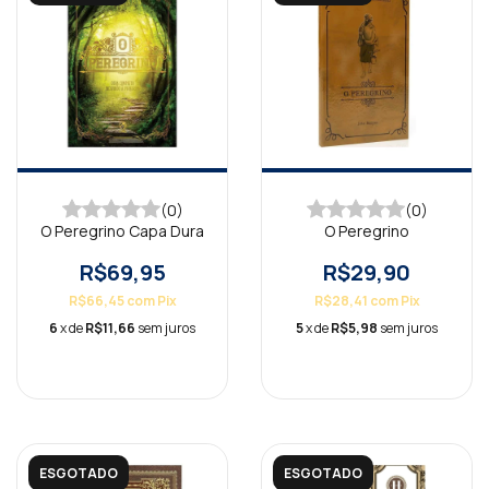
(0)
(0)
O Peregrino Capa Dura
O Peregrino
R$69,95
R$29,90
R$66,45
com
Pix
R$28,41
com
Pix
6
x de
R$11,66
sem juros
5
x de
R$5,98
sem juros
ESGOTADO
ESGOTADO