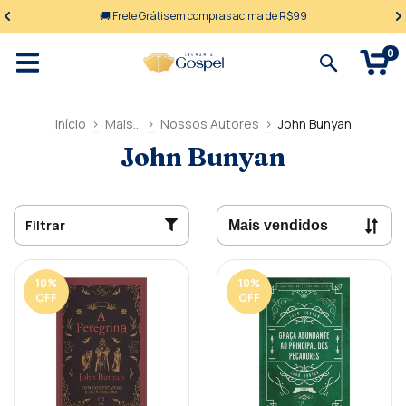
🚚 Frete Grátis em compras acima de R$99
0
Início
>
Mais...
>
Nossos Autores
>
John Bunyan
John Bunyan
Filtrar
10
%
10
%
OFF
OFF