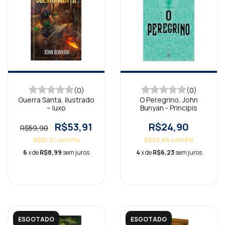
(0)
(0)
Guerra Santa, ilustrado
O Peregrino, John
– luxo
Bunyan - Principis
R$53,91
R$24,90
R$59,90
R$51,21
com
Pix
R$23,66
com
Pix
6
x de
R$8,99
sem juros
4
x de
R$6,23
sem juros
ESGOTADO
ESGOTADO