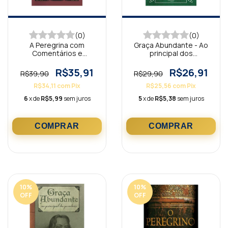
(0)
(0)
A Peregrina com
Graça Abundante - Ao
Comentários e
principal dos
Ilustrações
pecadores
R$35,91
R$26,91
R$39,90
R$29,90
R$34,11
com
Pix
R$25,56
com
Pix
6
x de
R$5,99
sem juros
5
x de
R$5,38
sem juros
10
%
10
%
OFF
OFF