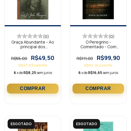
(0)
(0)
Graça Abundante - Ao
O Peregrino -
principal dos
Comentado - Com
pecadores
notas de estudo e
ilustrações
R$49,50
R$99,90
R$55,00
R$111,00
R$47,03
com
Pix
R$94,91
com
Pix
6
x de
R$8,25
sem juros
6
x de
R$16,65
sem juros
ESGOTADO
ESGOTADO