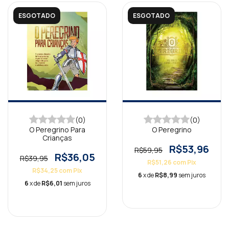
ESGOTADO
ESGOTADO
(0)
(0)
O Peregrino Para
O Peregrino
Crianças
R$53,96
R$59,95
R$36,05
R$39,95
R$51,26
com
Pix
R$34,25
com
Pix
6
x de
R$8,99
sem juros
6
x de
R$6,01
sem juros