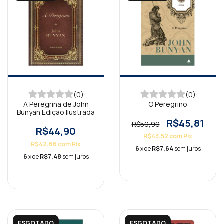
(0)
(0)
A Peregrina de John
O Peregrino
Bunyan Edição Ilustrada
R$45,81
R$50,90
R$44,90
R$43,52
com
Pix
R$42,66
com
Pix
6
x de
R$7,64
sem juros
6
x de
R$7,48
sem juros
ESGOTADO
ESGOTADO