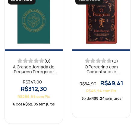
(0)
(0)
A Grande Jornada do
O Peregrino com
Pequeno Peregrino:
Comentários e
Parte I e II
Ilustrações Capa Dura
R$347,00
R$49,41
R$54,90
R$312,30
R$46,94
com
Pix
R$296,69
com
Pix
6
x de
R$8,24
sem juros
6
x de
R$52,05
sem juros